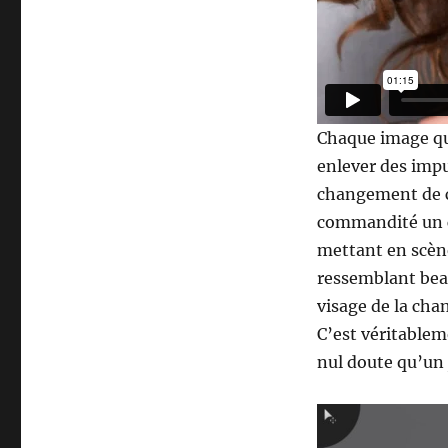
Chaque image qui
enlever des impu
changement de c
commandité un c
mettant en scèn
ressemblant bea
visage de la cha
C’est véritableme
nul doute qu’un j