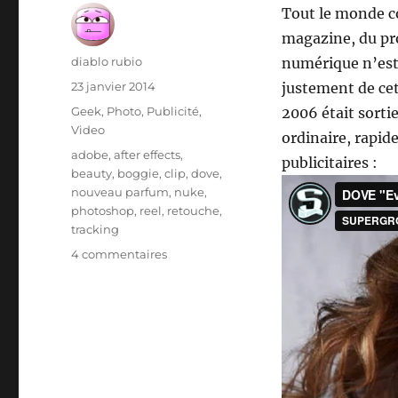
Tout le monde c
magazine, du pro
Auteur
diablo rubio
numérique n’est
Publié
23 janvier 2014
justement de ce
le
Catégories
Geek
,
Photo
,
Publicité
,
2006 était sorti
Video
ordinaire, rapi
Étiquettes
adobe
,
after effects
,
publicitaires :
beauty
,
boggie
,
clip
,
dove
,
nouveau parfum
,
nuke
,
photoshop
,
reel
,
retouche
,
tracking
sur
4 commentaires
Retouche
Vidéo
en
live