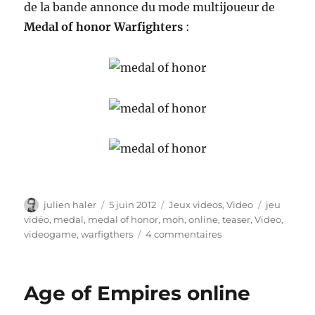
de la bande annonce du mode multijoueur de
Medal of honor Warfighters
:
Auteur
Publié
Catégories
Étiquettes
julien haler
5 juin 2012
Jeux videos
,
Video
jeu
le
vidéo
,
medal
,
medal of honor
,
moh
,
online
,
teaser
,
Video
,
sur
videogame
,
warfigthers
4 commentaires
Medal
of
Honor
Age of Empires online