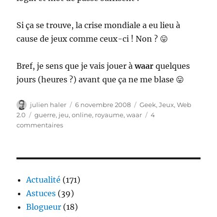
Si ça se trouve, la crise mondiale a eu lieu à
cause de jeux comme ceux-ci ! Non ? 😛
Bref, je sens que je vais jouer à
waar
quelques
jours (heures ?) avant que ça ne me blase 😛
Auteur
Publié
Catégories
julien haler
6 novembre 2008
Geek
,
Jeux
,
Web
le
Étiquettes
2.0
guerre
,
jeu
,
online
,
royaume
,
waar
4
sur
commentaires
waar.fr
–
le
plus
petit
Actualité
(171)
jeu
Astuces
(39)
du
Blogueur
(18)
web