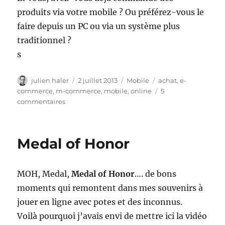
produits via votre mobile ? Ou préférez-vous le
faire depuis un PC ou via un système plus
traditionnel ?
s
Auteur
Publié
Catégories
Étiquettes
julien haler
2 juillet 2013
Mobile
achat
,
e-
le
commerce
,
m-commerce
,
mobile
,
online
5
sur
commentaires
Le
M-
Commerce
Medal of Honor
et
son
indéniable
MOH, Medal,
Medal of Honor
…. de bons
essort
moments qui remontent dans mes souvenirs à
jouer en ligne avec potes et des inconnus.
Voilà pourquoi j’avais envi de mettre ici la vidéo