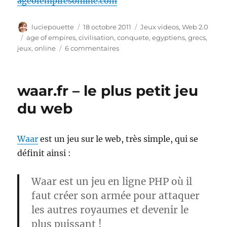
ageofempiresonline.com
Auteur
Publié
Catégories
luciepouette
18 octobre 2011
Jeux videos
,
Web 2.0
le
Étiquettes
age of empires
,
civilisation
,
conquete
,
egyptiens
,
grecs
,
sur
jeux
,
online
6 commentaires
Age
of
Empires
waar.fr – le plus petit jeu
online
du web
Waar
est un jeu sur le web, très simple, qui se
définit ainsi :
Waar
est un jeu en ligne PHP où il
faut créer son armée pour attaquer
les autres royaumes et devenir le
plus puissant !