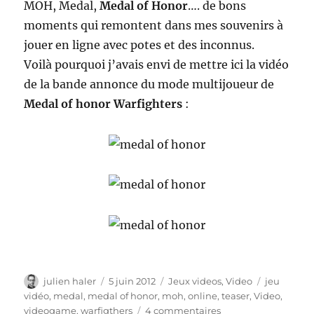
MOH, Medal,
Medal of Honor
…. de bons
moments qui remontent dans mes souvenirs à
jouer en ligne avec potes et des inconnus.
Voilà pourquoi j’avais envi de mettre ici la vidéo
de la bande annonce du mode multijoueur de
Medal of honor Warfighters
:
Auteur
Publié
Catégories
Étiquettes
julien haler
5 juin 2012
Jeux videos
,
Video
jeu
le
vidéo
,
medal
,
medal of honor
,
moh
,
online
,
teaser
,
Video
,
sur
videogame
,
warfigthers
4 commentaires