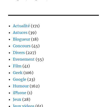
Medal
of
Honor
Actualité
(171)
Astuces
(39)
Blogueur
(18)
Concours
(45)
Divers
(227)
Evenement
(55)
Film
(41)
Geek
(106)
Google
(23)
Humour
(162)
iPhone
(1)
Jeux
(28)
Jeux videos
(61)