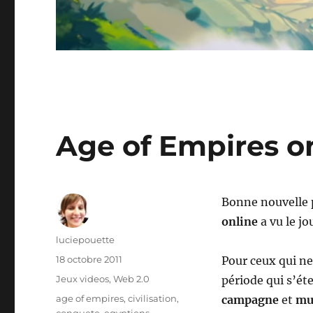
Age of Empires o
Bonne nouvelle p
online
a vu le jou
Auteur
luciepouette
Publié
18 octobre 2011
Pour ceux qui ne
le
Catégories
Jeux videos
,
Web 2.0
période qui s’ét
Étiquettes
age of empires
,
civilisation
,
campagne
et
mu