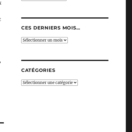
x
t
CES DERNIERS MOIS…
Ces
derniers
mois…
,
CATÉGORIES
Catégories