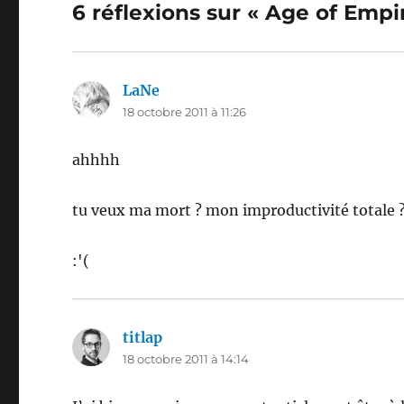
6 réflexions sur « Age of Empi
LaNe
dit :
18 octobre 2011 à 11:26
ahhhh
tu veux ma mort ? mon improductivité totale 
:'(
titlap
dit :
18 octobre 2011 à 14:14