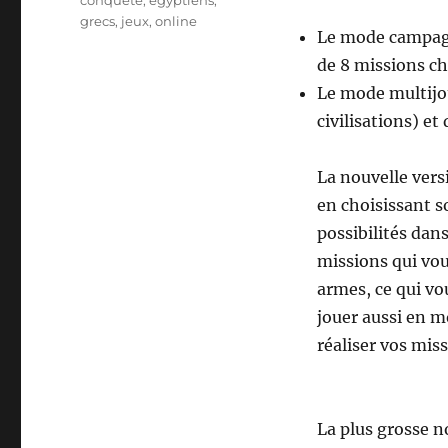
conquete
,
egyptiens
,
grecs
,
jeux
,
online
Le mode campag
de 8 missions ch
Le mode multijo
civilisations) et
La nouvelle ver
en choisissant s
possibilités dans
missions qui vou
armes, ce qui vo
jouer aussi en m
réaliser vos miss
La plus grosse no