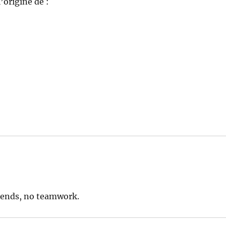
l’origine de :
iends, no teamwork.