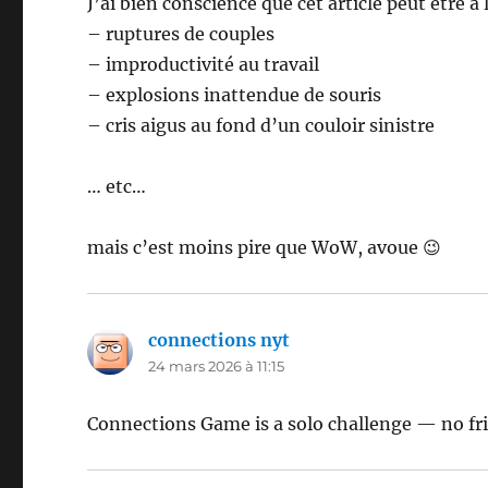
J’ai bien conscience que cet article peut être à 
– ruptures de couples
– improductivité au travail
– explosions inattendue de souris
– cris aigus au fond d’un couloir sinistre
… etc…
mais c’est moins pire que WoW, avoue 😉
connections nyt
dit :
24 mars 2026 à 11:15
Connections Game is a solo challenge — no fr