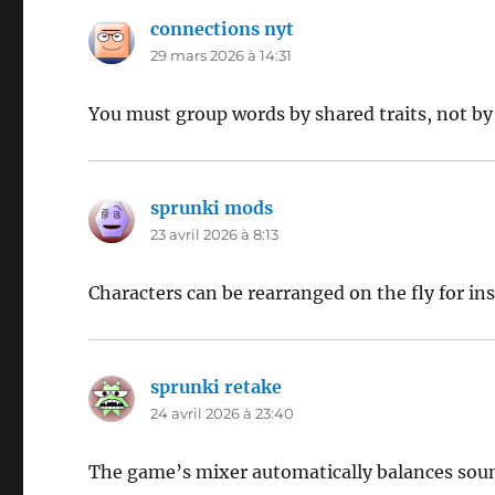
connections nyt
dit :
29 mars 2026 à 14:31
You must group words by shared traits, not by
sprunki mods
dit :
23 avril 2026 à 8:13
Characters can be rearranged on the fly for in
sprunki retake
dit :
24 avril 2026 à 23:40
The game’s mixer automatically balances soun