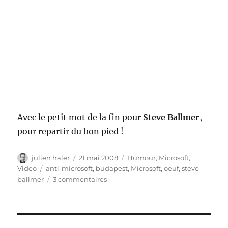
Avec le petit mot de la fin pour
Steve Ballmer
,
pour repartir du bon pied !
Auteur
Publié
Catégories
julien haler
21 mai 2008
Humour
,
Microsoft
,
le
Étiquettes
Video
anti-microsoft
,
budapest
,
Microsoft
,
oeuf
,
steve
sur
ballmer
3 commentaires
Steve
Ballmer
se
prend