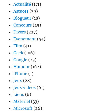
des
Actualité
(171)
oeufs
Astuces
(39)
à
Blogueur
(18)
Budapest
Concours
(45)
Divers
(227)
Evenement
(55)
Film
(41)
Geek
(106)
Google
(23)
Humour
(162)
iPhone
(1)
Jeux
(28)
Jeux videos
(61)
Liens
(6)
Materiel
(33)
Microsoft
(26)