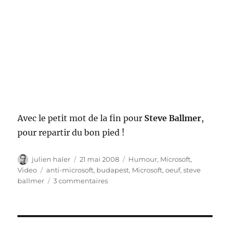
Avec le petit mot de la fin pour
Steve Ballmer
,
pour repartir du bon pied !
Auteur
Publié
Catégories
julien haler
21 mai 2008
Humour
,
Microsoft
,
le
Étiquettes
Video
anti-microsoft
,
budapest
,
Microsoft
,
oeuf
,
steve
sur
ballmer
3 commentaires
Steve
Ballmer
se
prend