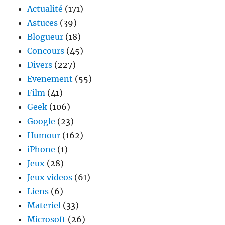
des
Actualité
(171)
oeufs
Astuces
(39)
à
Blogueur
(18)
Budapest
Concours
(45)
Divers
(227)
Evenement
(55)
Film
(41)
Geek
(106)
Google
(23)
Humour
(162)
iPhone
(1)
Jeux
(28)
Jeux videos
(61)
Liens
(6)
Materiel
(33)
Microsoft
(26)