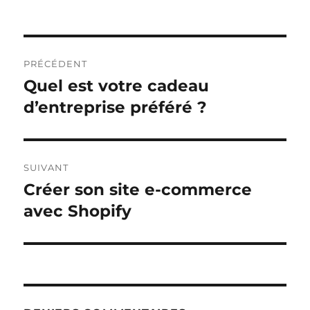
Navigation
PRÉCÉDENT
de
Quel est votre cadeau
Publication
précédente :
d’entreprise préféré ?
l’article
SUIVANT
Créer son site e-commerce
Publication
suivante :
avec Shopify