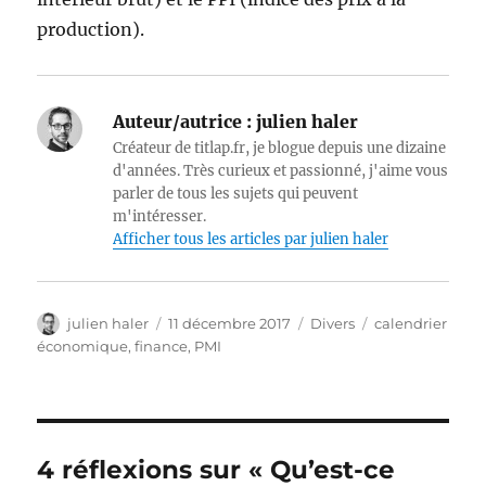
production).
Auteur/autrice :
julien haler
Créateur de titlap.fr, je blogue depuis une dizaine
d'années. Très curieux et passionné, j'aime vous
parler de tous les sujets qui peuvent
m'intéresser.
Afficher tous les articles par julien haler
Auteur
Publié
Catégories
Étiquettes
julien haler
11 décembre 2017
Divers
calendrier
le
économique
,
finance
,
PMI
4 réflexions sur « Qu’est-ce