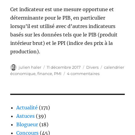
Cet indicateur est une mesure opportune et
déterminante pour le PIB, en particulier
lorsqu’il est utilisé avec d’autres indicateurs
basés sur les données tels que le PIB (produit
intérieur brut) et le PPI (indice des prix à la
production).
Auteur
Publié
Catégories
Étiquettes
julien haler
11 décembre 2017
Divers
calendrier
le
sur
économique
,
finance
,
PMI
4 commentaires
Qu’est-
ce
qu’un
calendrier
économique
Actualité
(171)
et
Astuces
(39)
comment
Blogueur
(18)
le
lire
Concours
(45)