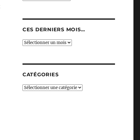
x
CES DERNIERS MOIS…
Ces
derniers
mois…
CATÉGORIES
Catégories