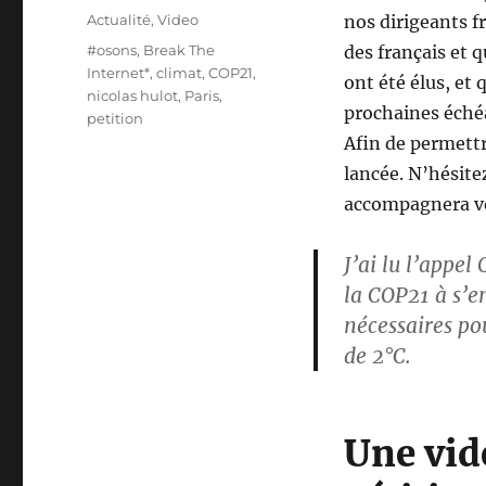
le
Catégories
Actualité
,
Video
nos dirigeants f
Étiquettes
#osons
,
Break The
des français et q
Internet*
,
climat
,
COP21
,
ont été élus, et 
nicolas hulot
,
Paris
,
prochaines échéa
petition
Afin de permettr
lancée. N’hésite
accompagnera vo
J’ai lu l’appel
la
COP21
à s’e
nécessaires po
de 2°C.
Une vid