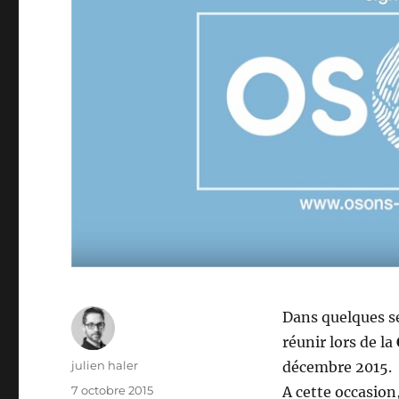
Dans quelques s
réunir lors de la
Auteur
julien haler
décembre 2015.
Publié
7 octobre 2015
A cette occasion