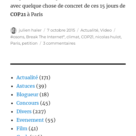
avec quelque chose de concret de ces 15 jours de
COP21
à Paris
Auteur
Publié
Catégories
Étiquette
julien haler
7 octobre 2015
Actualité
,
Video
le
#osons
,
Break The Internet*
,
climat
,
COP21
,
nicolas hulot
,
sur
Paris
,
petition
3 commentaires
Nicolas
Hulot
break
the
internet
Actualité
(171)
#OSONS
Astuces
(39)
Blogueur
(18)
Concours
(45)
Divers
(227)
Evenement
(55)
Film
(41)