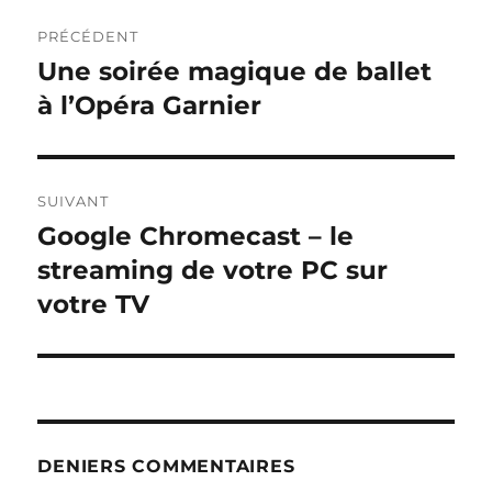
Navigation
PRÉCÉDENT
de
Une soirée magique de ballet
Publication
précédente :
à l’Opéra Garnier
l’article
SUIVANT
Google Chromecast – le
Publication
suivante :
streaming de votre PC sur
votre TV
DENIERS COMMENTAIRES