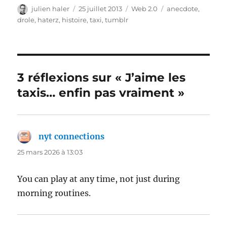
Auteur
Publié
Catégories
Étiquettes
julien haler
25 juillet 2013
Web 2.0
anecdote
,
le
drole
,
haterz
,
histoire
,
taxi
,
tumblr
3 réflexions sur « J’aime les
taxis… enfin pas vraiment »
nyt connections
dit :
25 mars 2026 à 13:03
You can play at any time, not just during
morning routines.