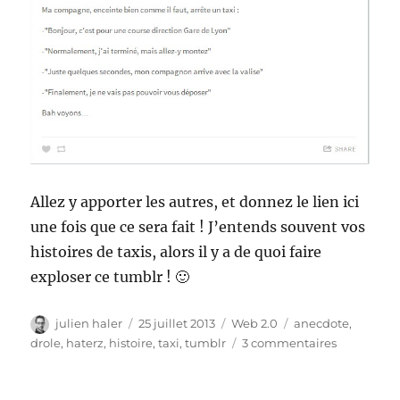
Allez y apporter les autres, et donnez le lien ici
une fois que ce sera fait ! J’entends souvent vos
histoires de taxis, alors il y a de quoi faire
exploser ce tumblr ! 🙂
Auteur
Publié
Catégories
Étiquettes
julien haler
25 juillet 2013
Web 2.0
anecdote
,
le
sur
drole
,
haterz
,
histoire
,
taxi
,
tumblr
3 commentaires
J’aime
les
taxis…