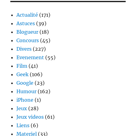
enfin
pas
Actualité
(171)
vraiment
Astuces
(39)
Blogueur
(18)
Concours
(45)
Divers
(227)
Evenement
(55)
Film
(41)
Geek
(106)
Google
(23)
Humour
(162)
iPhone
(1)
Jeux
(28)
Jeux videos
(61)
Liens
(6)
Materiel
(33)