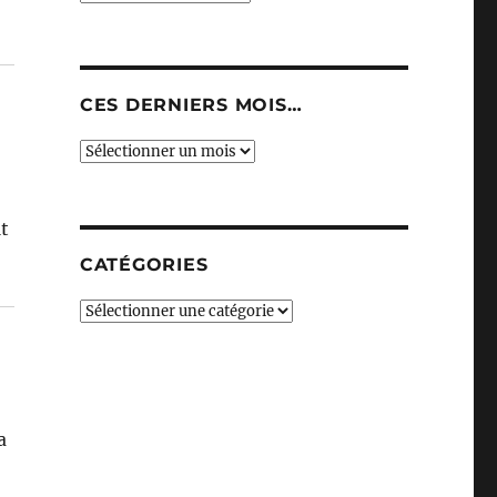
CES DERNIERS MOIS…
Ces
derniers
mois…
it
CATÉGORIES
Catégories
a