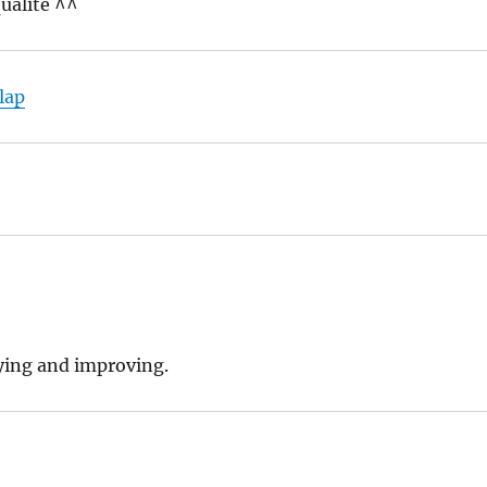
 qualité ^^
lap
ying and improving.