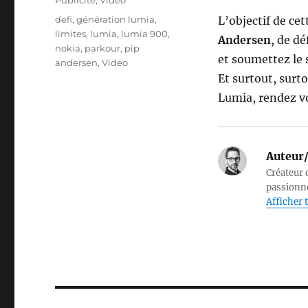
Publicité
,
Video
Étiquettes
defi
,
génération lumia
,
L’objectif de ce
limites
,
lumia
,
lumia 900
,
Andersen
, de dé
nokia
,
parkour
,
pip
et soumettez le 
andersen
,
Video
Et surtout, surt
Lumia, rendez v
Auteur/
Créateur d
passionné
Afficher t