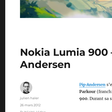
Nokia Lumia 900 
Andersen
Pip Andersen
s’e
Parkour
(franch
Auteur
julien haler
900
. Durant sa 
Publié
26 mars 2012
le
Catégories