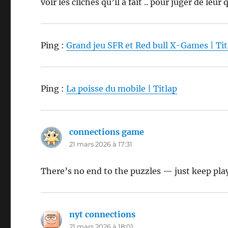
voir les clichés qu’il a fait .. pour juger de leur
Ping :
Grand jeu SFR et Red bull X-Games | Tit
Ping :
La poisse du mobile | Titlap
connections game
dit :
21 mars 2026 à 17:31
There’s no end to the puzzles — just keep pla
nyt connections
dit :
21 mars 2026 à 18:01