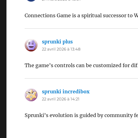
Connections Game is a spiritual successor to W
sprunki plus
dit :
22 avril 2026 à 13:48
The game’s controls can be customized for dif
sprunki incredibox
dit :
22 avril 2026 à 14:21
Sprunki’s evolution is guided by community f