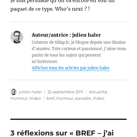
Je suis persuadé qu’on va encore en voir un
paquet de ce type. Who’s next ? !
Auteur/autrice :
julien haler
Créateur de titlap.fr, je blogue depuis une dizaine
d'années. Très curieux et passionné, j'aime vous
parler de tous les sujets qui peuvent
m'intéresser.
Afficher tous les articles par julien haler
Auteur
Publié
Catégories
julien haler
22 septembre 2011
Actualité
,
le
Étiquettes
Humour
,
Video
bref
,
Humour
,
parodie
,
Video
3 réflexions sur « BREF – j’ai