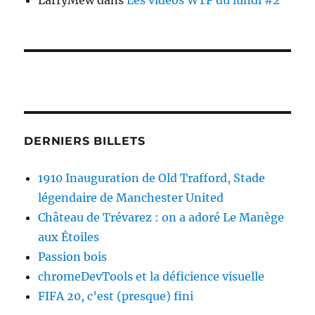
LarryMew
dans
Les vidéos WTF du lundi #2
DERNIERS BILLETS
1910 Inauguration de Old Trafford, Stade
légendaire de Manchester United
Château de Trévarez : on a adoré Le Manège
aux Étoiles
Passion bois
chromeDevTools et la déficience visuelle
FIFA 20, c’est (presque) fini