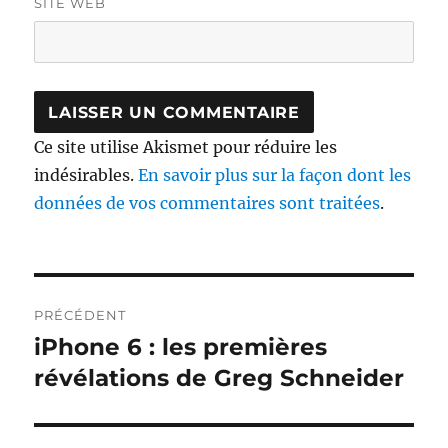
SITE WEB
Ce site utilise Akismet pour réduire les
indésirables.
En savoir plus sur la façon dont les
données de vos commentaires sont traitées
.
Navigation
PRÉCÉDENT
de
iPhone 6 : les premières
Publication
précédente :
révélations de Greg Schneider
l’article