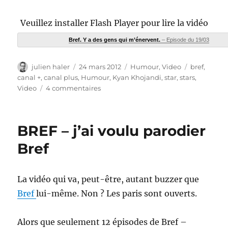
Veuillez installer Flash Player pour lire la vidéo
Bref. Y a des gens qui m’énervent.
– Episode du 19/03
Auteur
Publié
Catégories
Étiquettes
julien haler
24 mars 2012
Humour
,
Video
bref
,
le
canal +
,
canal plus
,
Humour
,
Kyan Khojandi
,
star
,
stars
,
sur
Video
4 commentaires
Bref
–
l’épisode
BREF – j’ai voulu parodier
avec
plein
Bref
de
stars
La vidéo qui va, peut-être, autant buzzer que
Bref
lui-même. Non ? Les paris sont ouverts.
Alors que seulement 12 épisodes de Bref –