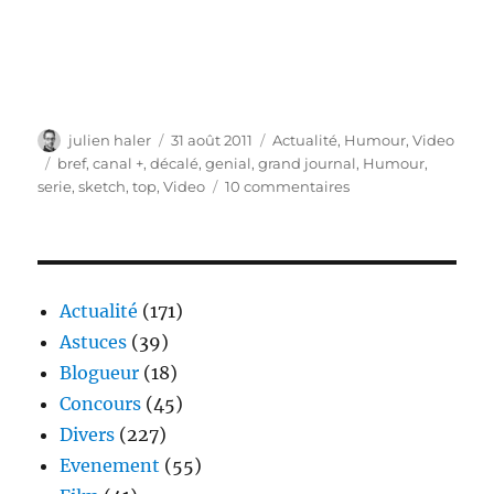
Auteur
Publié
Catégories
julien haler
31 août 2011
Actualité
,
Humour
,
Video
le
Étiquettes
bref
,
canal +
,
décalé
,
genial
,
grand journal
,
Humour
,
sur
serie
,
sketch
,
top
,
Video
10 commentaires
Bref
–
Le
nouveau
sketch
Actualité
(171)
du
Astuces
(39)
Grand
Blogueur
(18)
Journal
sur
Concours
(45)
Canal+
Divers
(227)
Evenement
(55)