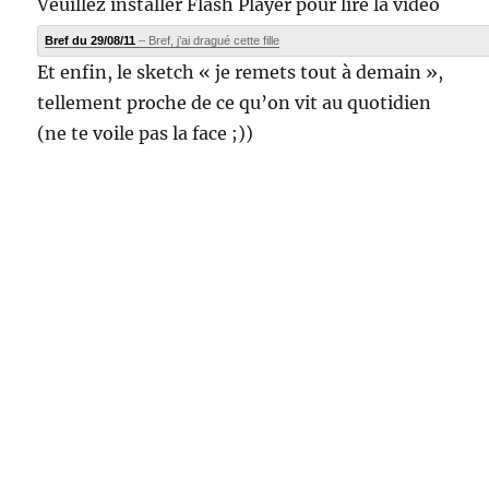
Veuillez installer Flash Player pour lire la vidéo
Bref du 29/08/11
– Bref, j’ai dragué cette fille
Et enfin, le sketch « je remets tout à demain »,
tellement proche de ce qu’on vit au quotidien
(ne te voile pas la face ;))