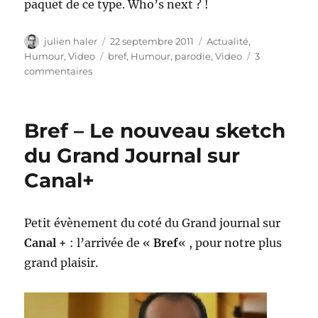
paquet de ce type. Who’s next ? !
Auteur
Publié
Catégories
julien haler
22 septembre 2011
Actualité
,
le
Étiquettes
Humour
,
Video
bref
,
Humour
,
parodie
,
Video
3
sur
commentaires
BREF
–
j’ai
Bref – Le nouveau sketch
voulu
parodier
du Grand Journal sur
Bref
Canal+
Petit évènement du coté du Grand journal sur
Canal +
: l’arrivée de «
Bref
« , pour notre plus
grand plaisir.