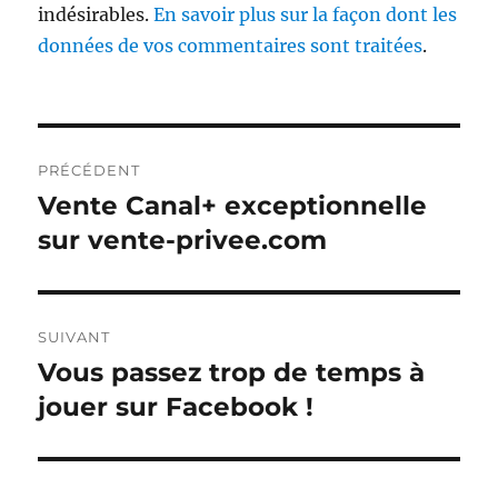
indésirables.
En savoir plus sur la façon dont les
données de vos commentaires sont traitées
.
Navigation
PRÉCÉDENT
de
Vente Canal+ exceptionnelle
Publication
précédente :
sur vente-privee.com
l’article
SUIVANT
Vous passez trop de temps à
Publication
suivante :
jouer sur Facebook !