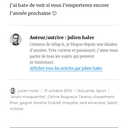
j’ai hate de voir si vous l’emporterez encore
l’année prochaine 🙂
Auteur/autrice :
julien haler
Créateur de titlap.fr, je blogue depuis une dizaine
d'années. Très curieux et passionné, j'aime vous
parler de tous les sujets qui peuvent
m'intéresser.
Afficher tous les articles par julien haler
Auteur
Publié
Catégories
julien haler
21 octobre 2010
Actualité
,
Sport
le
Étiquettes
"anaïs margueritte"
,
Céline Augueux Taiana
,
classement
final
,
gagné
,
Karelle Dubief
,
mayotte
,
raid amazone
,
Sport
,
victoire