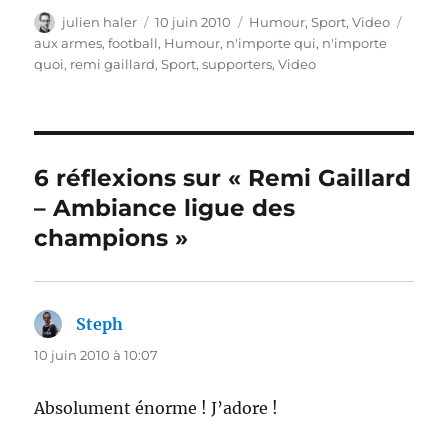
Auteur
Publié
Catégories
Étiqu
julien haler
10 juin 2010
Humour
,
Sport
,
Video
le
aux armes
,
football
,
Humour
,
n'importe qui
,
n'importe
quoi
,
remi gaillard
,
Sport
,
supporters
,
Video
6 réflexions sur « Remi Gaillard
– Ambiance ligue des
champions »
Steph
dit :
10 juin 2010 à 10:07
Absolument énorme ! J’adore !