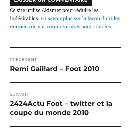
Ce site utilise Akismet pour réduire les
indésirables.
En savoir plus sur la façon dont les
données de vos commentaires sont traitées
.
Navigation
PRÉCÉDENT
de
Remi Gaillard – Foot 2010
Publication
précédente :
l’article
SUIVANT
2424Actu Foot – twitter et la
Publication
suivante :
coupe du monde 2010