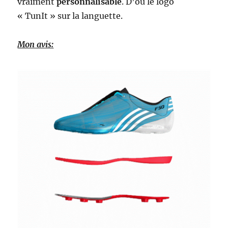
vraiment
personnalisable
. D’où le logo
« TunIt » sur la languette.
Mon avis: