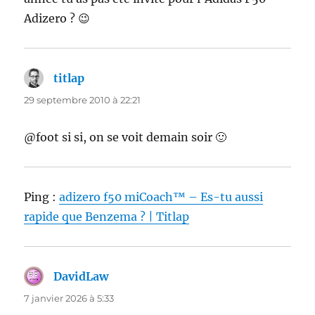
Adizero ? 😉
titlap
dit :
29 septembre 2010 à 22:21
@foot si si, on se voit demain soir 🙂
Ping :
adizero f50 miCoach™ – Es-tu aussi
rapide que Benzema ? | Titlap
DavidLaw
dit :
7 janvier 2026 à 5:33