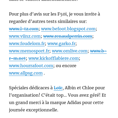
Pour plus d’avis sur les F50i, je vous invite à
regarder d’autres tests similaires sur:
www.l-tz.com
;
www.befoot.blogspot.com
;
www.viinz.com
;
www.renaudperrin.com
;
www.foudelom.fr
;
www.garko.fr
;
www.memosport.fr
;
www.omlive.com
;
www.b-
r-m.net
;
www.kickofflabiere.com
;
www.hourrafoot.com
; ou encore
www.allpsg.com
.
Spéciales dédicaces à
Loïc
, Albin et Chloe pour
l’organisation! C’était top… Vous avez géré! Et
un grand merci à la marque Adidas pour cette
journée exceptionnelle.