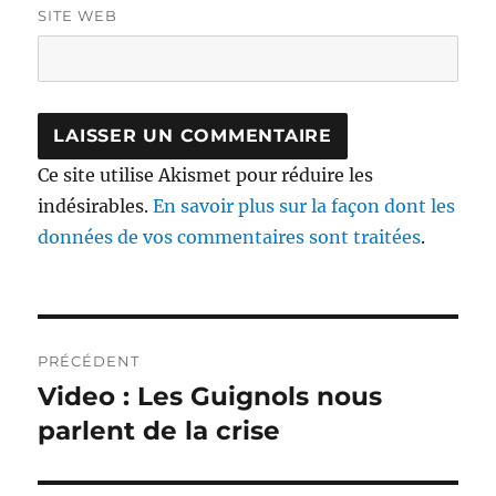
SITE WEB
Ce site utilise Akismet pour réduire les
indésirables.
En savoir plus sur la façon dont les
données de vos commentaires sont traitées
.
Navigation
PRÉCÉDENT
de
Video : Les Guignols nous
Publication
précédente :
parlent de la crise
l’article