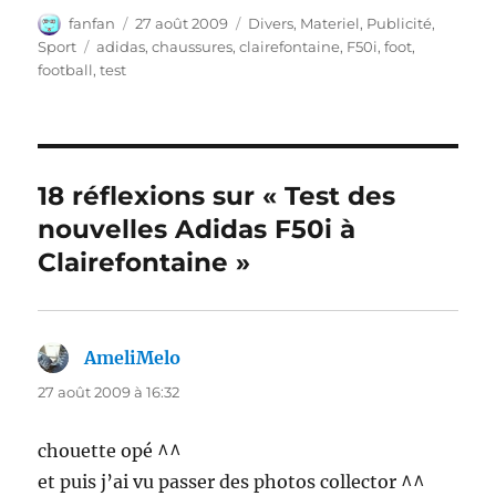
Auteur
Publié
Catégories
fanfan
27 août 2009
Divers
,
Materiel
,
Publicité
,
le
Étiquettes
Sport
adidas
,
chaussures
,
clairefontaine
,
F50i
,
foot
,
football
,
test
18 réflexions sur « Test des
nouvelles Adidas F50i à
Clairefontaine »
AmeliMelo
dit :
27 août 2009 à 16:32
chouette opé ^^
et puis j’ai vu passer des photos collector ^^