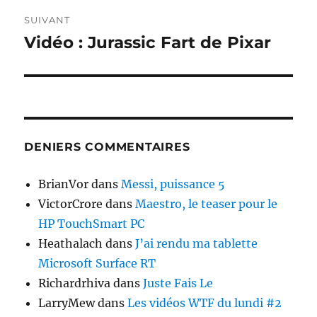
SUIVANT
Vidéo : Jurassic Fart de Pixar
Publication
suivante :
DENIERS COMMENTAIRES
BrianVor
dans
Messi, puissance 5
VictorCrore
dans
Maestro, le teaser pour le
HP TouchSmart PC
Heathalach
dans
J’ai rendu ma tablette
Microsoft Surface RT
Richardrhiva
dans
Juste Fais Le
LarryMew
dans
Les vidéos WTF du lundi #2