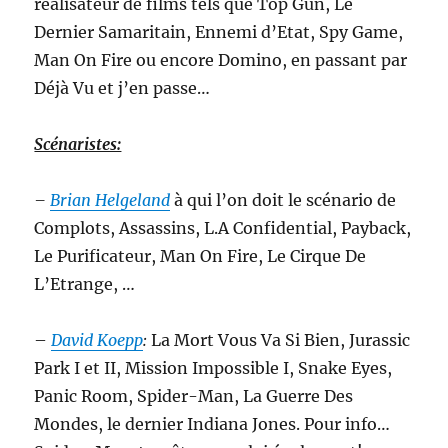
réalisateur de films tels que Top Gun, Le
Dernier Samaritain, Ennemi d’Etat, Spy Game,
Man On Fire ou encore Domino, en passant par
Déjà Vu et j’en passe…
Scénaristes:
–
Brian Helgeland
à qui l’on doit le scénario de
Complots, Assassins, L.A Confidential, Payback,
Le Purificateur, Man On Fire, Le Cirque De
L’Etrange, …
–
David Koepp
:
La Mort Vous Va Si Bien, Jurassic
Park I et II, Mission Impossible I, Snake Eyes,
Panic Room, Spider-Man, La Guerre Des
Mondes, le dernier Indiana Jones. Pour info…