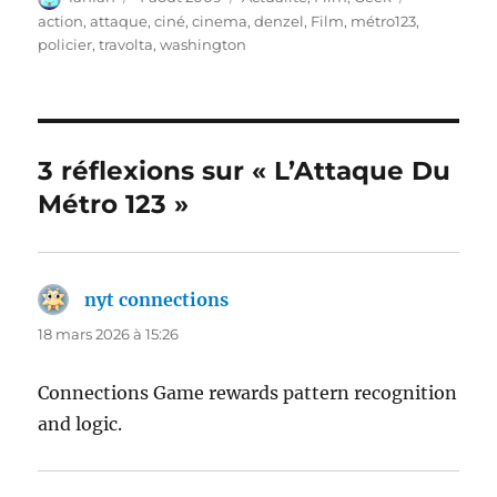
le
action
,
attaque
,
ciné
,
cinema
,
denzel
,
Film
,
métro123
,
policier
,
travolta
,
washington
3 réflexions sur « L’Attaque Du
Métro 123 »
nyt connections
dit :
18 mars 2026 à 15:26
Connections Game rewards pattern recognition
and logic.