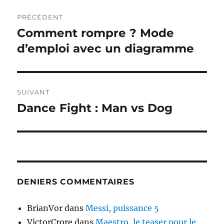
Navigation
PRÉCÉDENT
de
Comment rompre ? Mode
Publication
précédente :
d’emploi avec un diagramme
l’article
SUIVANT
Dance Fight : Man vs Dog
Publication
suivante :
DENIERS COMMENTAIRES
BrianVor
dans
Messi, puissance 5
VictorCrore
dans
Maestro, le teaser pour le