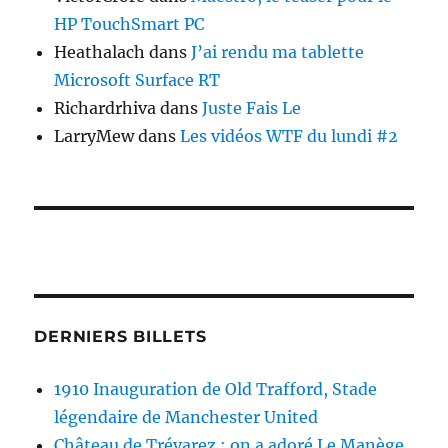
HP TouchSmart PC
Heathalach
dans
J’ai rendu ma tablette
Microsoft Surface RT
Richardrhiva
dans
Juste Fais Le
LarryMew
dans
Les vidéos WTF du lundi #2
DERNIERS BILLETS
1910 Inauguration de Old Trafford, Stade
légendaire de Manchester United
Château de Trévarez : on a adoré Le Manège