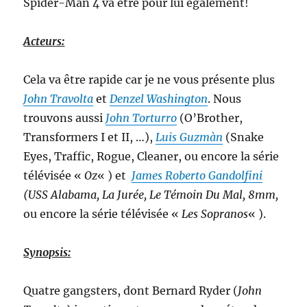
Spider-Man 4 va être pour lui également!
Acteurs:
Cela va être rapide car je ne vous présente plus
John Travolta
et
Denzel Washington
. Nous
trouvons aussi
John Torturro
(O’Brother,
Transformers I et II, …),
Luis Guzmàn
(Snake
Eyes, Traffic, Rogue, Cleaner, ou encore la série
télévisée «
Oz
« ) et
James Roberto Gandolfini
(USS Alabama, La Jurée, Le Témoin Du Mal, 8mm,
ou encore la série télévisée «
Les Sopranos
« ).
Synopsis:
Quatre gangsters, dont Bernard Ryder (
John