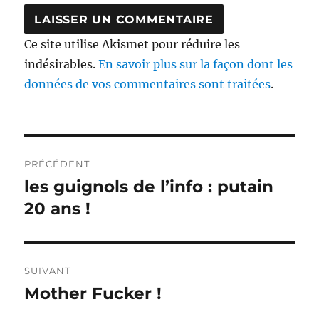
Ce site utilise Akismet pour réduire les
indésirables.
En savoir plus sur la façon dont les
données de vos commentaires sont traitées
.
Navigation
PRÉCÉDENT
de
les guignols de l’info : putain
Publication
précédente :
20 ans !
l’article
SUIVANT
Mother Fucker !
Publication
suivante :