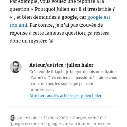
Par exemple, vous voulez une réponse à la
question « Pourquoi Julien est il si irrésistible ?
« , et bien demandez à
google
, car
google est
ton ami
. Par contre, je n’ai pas trouvée de
réponse à cette fameuse question, ça restera
donc un mystère 🙂
Auteur/autrice :
julien haler
Créateur de titlap.fr, je blogue depuis une dizaine
d'années. Très curieux et passionné, j'aime vous
parler de tous les sujets qui peuvent
m'intéresser.
Afficher tous les articles par julien haler
Auteur
Publié
Catégories
julien haler
12 mars 2009
Google
,
Web 2.0
le
Étiquettes
"google est ton ami" google site web internet question