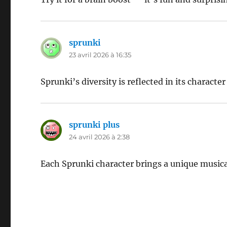
sprunki
dit :
23 avril 2026 à 16:35
Sprunki’s diversity is reflected in its character
sprunki plus
dit :
24 avril 2026 à 2:38
Each Sprunki character brings a unique musica