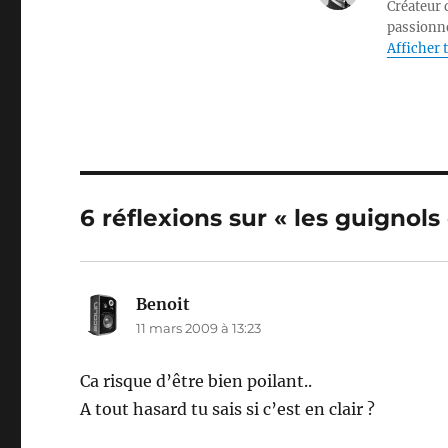
Créateur d
passionné
Afficher t
6 réflexions sur « les guignols 
Benoit
dit :
11 mars 2009 à 13:23
Ca risque d’être bien poilant..
A tout hasard tu sais si c’est en clair ?