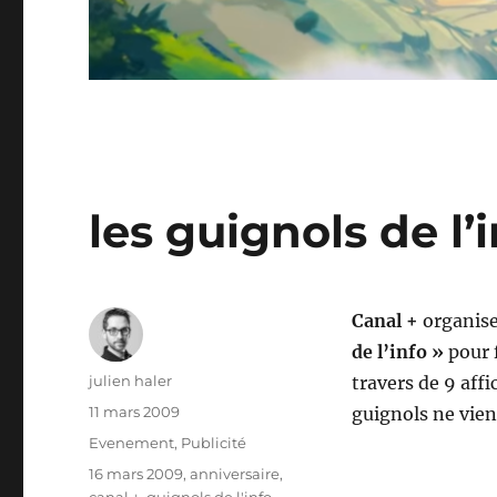
les guignols de l’i
Canal +
organise
de l’info »
pour 
Auteur
julien haler
travers de 9 aff
Publié
11 mars 2009
guignols ne vie
le
Catégories
Evenement
,
Publicité
Étiquettes
16 mars 2009
,
anniversaire
,