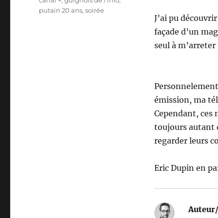
canal +
,
guignols de l'info
,
putain 20 ans
,
soirée
J’ai pu découvri
façade d’un maga
seul à m’arreter 
Personnelement, 
émission, ma tél
Cependant, ces 
toujours autant 
regarder leurs c
Eric Dupin en pa
Auteur/