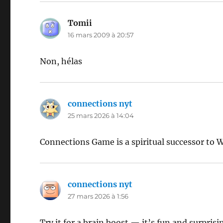
Tomii
dit :
16 mars 2009 à 20:57
Non, hélas
connections nyt
dit :
25 mars 2026 à 14:04
Connections Game is a spiritual successor to W
connections nyt
dit :
27 mars 2026 à 1:56
Try it for a brain boost — it’s fun and surprisi