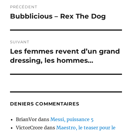
Navigation
PRÉCÉDENT
de
Bubblicious – Rex The Dog
Publication
précédente :
l’article
SUIVANT
Les femmes revent d’un grand
Publication
suivante :
dressing, les hommes…
DENIERS COMMENTAIRES
BrianVor
dans
Messi, puissance 5
VictorCrore
dans
Maestro, le teaser pour le