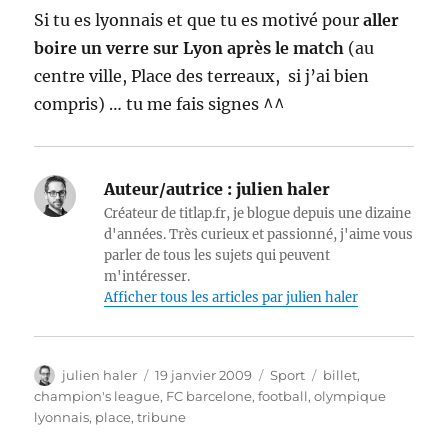
Si tu es lyonnais et que tu es motivé pour
aller
boire un verre sur Lyon après le match
(au
centre ville, Place des terreaux, si j’ai bien
compris) … tu me fais signes ^^
Auteur/autrice :
julien haler
Créateur de titlap.fr, je blogue depuis une dizaine
d'années. Très curieux et passionné, j'aime vous
parler de tous les sujets qui peuvent
m'intéresser.
Afficher tous les articles par julien haler
Auteur
Publié
Catégories
Étiquettes
julien haler
19 janvier 2009
Sport
billet
,
le
champion's league
,
FC barcelone
,
football
,
olympique
lyonnais
,
place
,
tribune