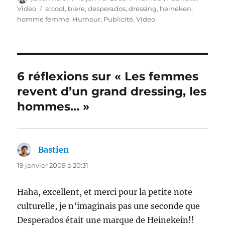
le
Étiquettes
Video
alcool
,
biere
,
desperados
,
dressing
,
heineken
,
homme femme
,
Humour
,
Publicité
,
Video
6 réflexions sur « Les femmes
revent d’un grand dressing, les
hommes… »
Bastien
dit :
19 janvier 2009 à 20:31
Haha, excellent, et merci pour la petite note
culturelle, je n’imaginais pas une seconde que
Desperados était une marque de Heinekein!!