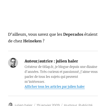
D’ailleurs, vous savez que les
Deperados
étaient
de chez
Heineken
?
Auteur/autrice :
julien haler
Créateur de titlap.fr, je blogue depuis une dizaine
d'années. Très curieux et passionné, j'aime vous
parler de tous les sujets qui peuvent
m'intéresser.
Afficher tous les articles par julien haler
Auteur
Publié
Catégories
julien haler
19 janvier 2009
Humour
,
Publicité
,