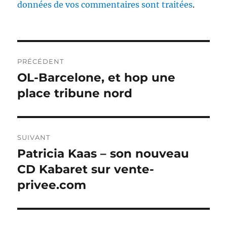
données de vos commentaires sont traitées
.
Navigation
PRÉCÉDENT
de
OL-Barcelone, et hop une
Publication
précédente :
place tribune nord
l’article
SUIVANT
Patricia Kaas – son nouveau
Publication
suivante :
CD Kabaret sur vente-
privee.com