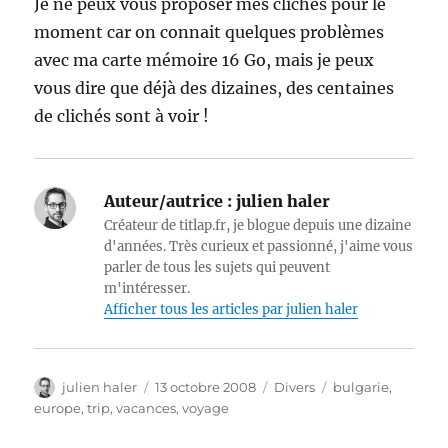
Je ne peux vous proposer mes clichés pour le
moment car on connait quelques problèmes
avec ma carte mémoire 16 Go, mais je peux
vous dire que déjà des dizaines, des centaines
de clichés sont à voir !
Auteur/autrice :
julien haler
Créateur de titlap.fr, je blogue depuis une dizaine
d'années. Très curieux et passionné, j'aime vous
parler de tous les sujets qui peuvent
m'intéresser.
Afficher tous les articles par julien haler
Auteur
Publié
Catégories
Étiquettes
julien haler
13 octobre 2008
Divers
bulgarie
,
le
europe
,
trip
,
vacances
,
voyage