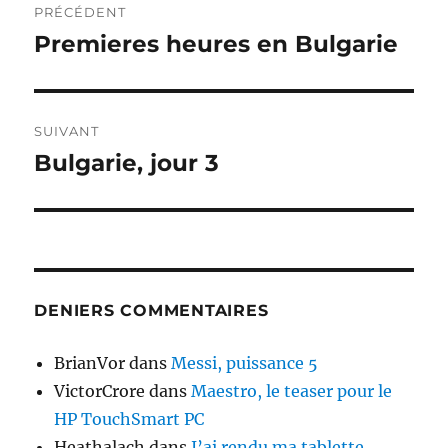
PRÉCÉDENT
de
Premieres heures en Bulgarie
Publication
précédente :
l’article
SUIVANT
Bulgarie, jour 3
Publication
suivante :
DENIERS COMMENTAIRES
BrianVor
dans
Messi, puissance 5
VictorCrore
dans
Maestro, le teaser pour le
HP TouchSmart PC
Heathalach
dans
J’ai rendu ma tablette