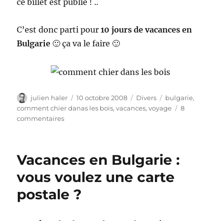
ce billet est publié ! ..
C’est donc parti pour
10 jours de vacances en
Bulgarie
🙂 ça va le faire 🙂
Auteur
Publié
Catégories
Étiquettes
julien haler
10 octobre 2008
Divers
bulgarie
,
le
comment chier danas les bois
,
vacances
,
voyage
8
sur
commentaires
Bulgarie,
me
voilà
Vacances en Bulgarie :
vous voulez une carte
postale ?