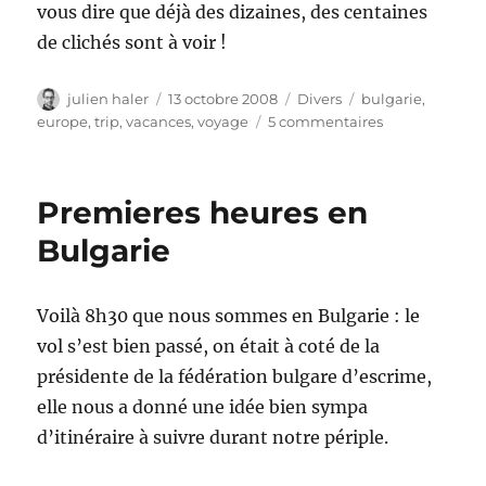
vous dire que déjà des dizaines, des centaines
de clichés sont à voir !
Auteur
Publié
Catégories
Étiquettes
julien haler
13 octobre 2008
Divers
bulgarie
,
le
sur
europe
,
trip
,
vacances
,
voyage
5 commentaires
Bulgarie,
jour
2
Premieres heures en
Bulgarie
Voilà 8h30 que nous sommes en Bulgarie : le
vol s’est bien passé, on était à coté de la
présidente de la fédération bulgare d’escrime,
elle nous a donné une idée bien sympa
d’itinéraire à suivre durant notre périple.