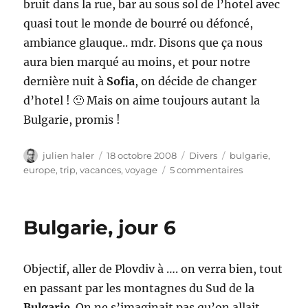
bruit dans la rue, bar au sous sol de l’hotel avec
quasi tout le monde de bourré ou défoncé,
ambiance glauque.. mdr. Disons que ça nous
aura bien marqué au moins, et pour notre
dernière nuit à
Sofia
, on décide de changer
d’hotel ! 🙂 Mais on aime toujours autant la
Bulgarie, promis !
Auteur
Publié
Catégories
Étiquettes
julien haler
18 octobre 2008
Divers
bulgarie
,
le
sur
europe
,
trip
,
vacances
,
voyage
5 commentaires
Bulgarie,
jour
7
Bulgarie, jour 6
Objectif, aller de Plovdiv à …. on verra bien, tout
en passant par les montagnes du Sud de la
Bulgarie
. On ne s’imaginait pas qu’on allait