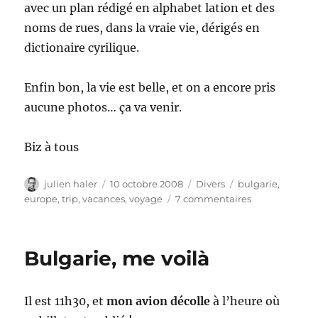
avec un plan rédigé en alphabet lation et des
noms de rues, dans la vraie vie, dérigés en
dictionaire cyrilique.
Enfin bon, la vie est belle, et on a encore pris
aucune photos… ça va venir.
Biz à tous
Auteur
Publié
Catégories
Étiquettes
julien haler
10 octobre 2008
Divers
bulgarie
,
le
sur
europe
,
trip
,
vacances
,
voyage
7 commentaires
Premieres
heures
en
Bulgarie, me voilà
Bulgarie
Il est 11h30, et
mon avion décolle
à l’heure où