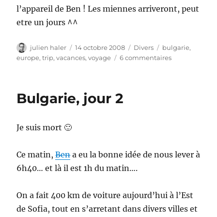
l’appareil de Ben ! Les miennes arriveront, peut
etre un jours ^^
Auteur
Publié
Catégories
Étiquettes
julien haler
14 octobre 2008
Divers
bulgarie
,
le
sur
europe
,
trip
,
vacances
,
voyage
6 commentaires
Bulgarie,
jour
3
Bulgarie, jour 2
Je suis mort 🙂
Ce matin,
Ben
a eu la bonne idée de nous lever à
6h40… et là il est 1h du matin….
On a fait 400 km de voiture aujourd’hui à l’Est
de Sofia, tout en s’arretant dans divers villes et