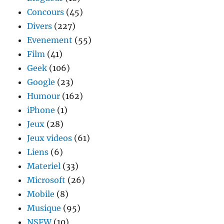
postale
Concours
(45)
?
Divers
(227)
Evenement
(55)
Film
(41)
Geek
(106)
Google
(23)
Humour
(162)
iPhone
(1)
Jeux
(28)
Jeux videos
(61)
Liens
(6)
Materiel
(33)
Microsoft
(26)
Mobile
(8)
Musique
(95)
NSFW
(10)