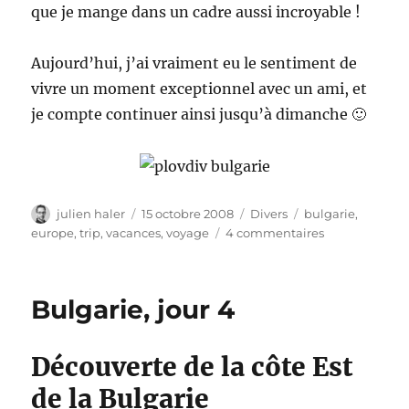
que je mange dans un cadre aussi incroyable !
Aujourd’hui, j’ai vraiment eu le sentiment de
vivre un moment exceptionnel avec un ami, et
je compte continuer ainsi jusqu’à dimanche 🙂
Auteur
Publié
Catégories
Étiquettes
julien haler
15 octobre 2008
Divers
bulgarie
,
le
sur
europe
,
trip
,
vacances
,
voyage
4 commentaires
Bulgarie,
jour
5
Bulgarie, jour 4
Découverte de la côte Est
de la Bulgarie