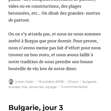
vides ou en constructions, des plages
betonnées, etc… On dirait des grandes-mottes
de partout.
On ne s’y attarda pas, et nous ne nous sommes
arrêté à Burgas que pour dormir. Pour preuve,
nous n’avons meme pas fait d’effort pour nous
trouver un bon resto, et nous avons faillit à
notre tradition de nous prendre une bonne
bouteille de vin lors de notre diner.
Auteur
Publié
Catégories
Étiquettes
julien haler
15 octobre 2008
Divers
bulgarie
,
le
sur
europe
,
trip
,
vacances
,
voyage
5 commentaires
Bulgarie,
jour
4
Bulgarie, jour 3