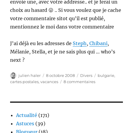
envoie une, avec votre addresse.. et je ferai un
choix au hasard 😛 .. Si vous voulez que je cache
votre commentaire sitot qu’il est publié,
mentionnez le moi dans votre commentaire
J’ai déjà eu les adresses de
Steph
,
Chibani
,
Mélanie, Stella, et je ne sais plus qui … who’s
next ?
Auteur
Publié
Catégories
Étiquettes
julien haler
8 octobre 2008
Divers
bulgarie
,
le
sur
cartes postales
,
vacances
8 commentaires
Vacances
en
Bulgarie
:
vous
Actualité
(171)
voulez
Astuces
(39)
une
Blogueur
(18)
carte