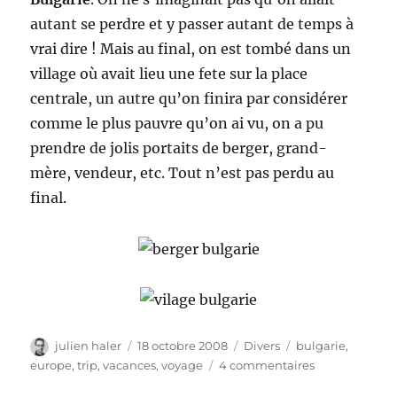
autant se perdre et y passer autant de temps à
vrai dire ! Mais au final, on est tombé dans un
village où avait lieu une fete sur la place
centrale, un autre qu’on finira par considérer
comme le plus pauvre qu’on ai vu, on a pu
prendre de jolis portaits de berger, grand-
mère, vendeur, etc. Tout n’est pas perdu au
final.
Auteur
Publié
Catégories
Étiquettes
julien haler
18 octobre 2008
Divers
bulgarie
,
le
sur
europe
,
trip
,
vacances
,
voyage
4 commentaires
Bulgarie,