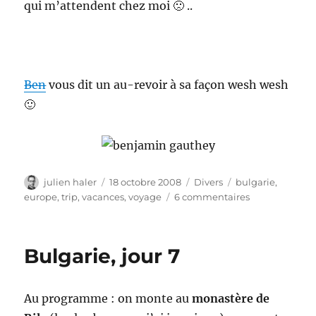
qui m’attendent chez moi 🙁 ..
Ben
vous dit un au-revoir à sa façon wesh wesh
🙂
Auteur
Publié
Catégories
Étiquettes
julien haler
18 octobre 2008
Divers
bulgarie
,
le
sur
europe
,
trip
,
vacances
,
voyage
6 commentaires
Bulgarie,
dernier
jour
Bulgarie, jour 7
Au programme : on monte au
monastère de