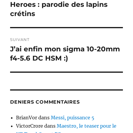
de
Heroes : parodie des lapins
Publication
précédente :
crétins
l’article
SUIVANT
J’ai enfin mon sigma 10-20mm
Publication
suivante :
f4-5.6 DC HSM :)
DENIERS COMMENTAIRES
BrianVor
dans
Messi, puissance 5
VictorCrore
dans
Maestro, le teaser pour le