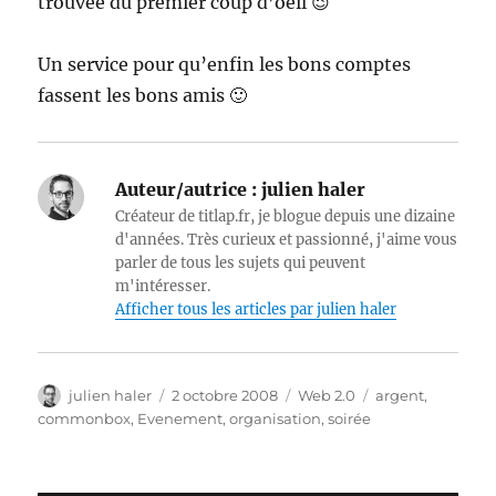
trouvée du premier coup d’oeil 😉
Un service pour qu’enfin les bons comptes
fassent les bons amis 🙂
Auteur/autrice :
julien haler
Créateur de titlap.fr, je blogue depuis une dizaine
d'années. Très curieux et passionné, j'aime vous
parler de tous les sujets qui peuvent
m'intéresser.
Afficher tous les articles par julien haler
Auteur
Publié
Catégories
Étiquettes
julien haler
2 octobre 2008
Web 2.0
argent
,
le
commonbox
,
Evenement
,
organisation
,
soirée