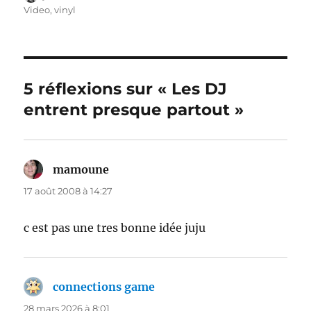
le
Video
,
vinyl
5 réflexions sur « Les DJ
entrent presque partout »
mamoune
dit :
17 août 2008 à 14:27
c est pas une tres bonne idée juju
connections game
dit :
28 mars 2026 à 8:01