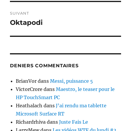
SUIVANT
Oktapodi
Publication
suivante :
DENIERS COMMENTAIRES
BrianVor
dans
Messi, puissance 5
VictorCrore
dans
Maestro, le teaser pour le
HP TouchSmart PC
Heathalach
dans
J’ai rendu ma tablette
Microsoft Surface RT
Richardrhiva
dans
Juste Fais Le
LarryMew
dans
Les vidéos WTF du lundi #2