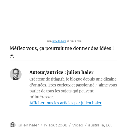
Learn
how to hack
at 5min.com
Méfiez vous, ça pourrait me donner des idées !
🙂
Auteur/autrice :
julien haler
Créateur de titlap.fr, je blogue depuis une dizaine
d'années. Très curieux et passionné, j'aime vous
parler de tous les sujets qui peuvent
m'intéresser.
Afficher tous les articles par julien haler
Auteur
Publié
Catégories
Étiquettes
julien haler
17 août 2008
Video
australie
,
DJ
,