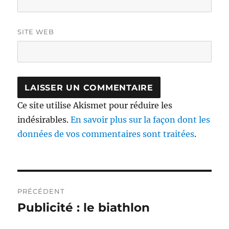
SITE WEB
Ce site utilise Akismet pour réduire les
indésirables.
En savoir plus sur la façon dont les
données de vos commentaires sont traitées
.
Navigation
PRÉCÉDENT
de
Publicité : le biathlon
Publication
précédente :
l’article