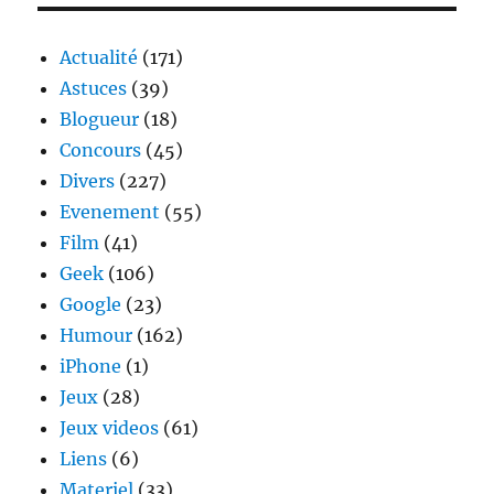
entrent
presque
partout
Actualité
(171)
Astuces
(39)
Blogueur
(18)
Concours
(45)
Divers
(227)
Evenement
(55)
Film
(41)
Geek
(106)
Google
(23)
Humour
(162)
iPhone
(1)
Jeux
(28)
Jeux videos
(61)
Liens
(6)
Materiel
(33)