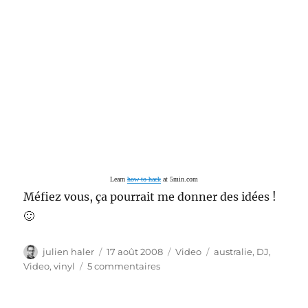
Learn
how to hack
at 5min.com
Méfiez vous, ça pourrait me donner des idées !
🙂
Auteur
Publié
Catégories
Étiquettes
julien haler
17 août 2008
Video
australie
,
DJ
,
le
sur
Video
,
vinyl
5 commentaires
Les
DJ