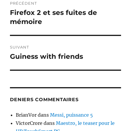
PRÉCÉDENT
de
Firefox 2 et ses fuites de
Publication
précédente :
mémoire
l’article
SUIVANT
Guiness with friends
Publication
suivante :
DENIERS COMMENTAIRES
BrianVor
dans
Messi, puissance 5
VictorCrore
dans
Maestro, le teaser pour le