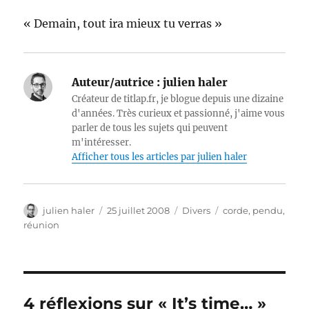
« Demain, tout ira mieux tu verras »
Auteur/autrice :
julien haler
Créateur de titlap.fr, je blogue depuis une dizaine
d'années. Très curieux et passionné, j'aime vous
parler de tous les sujets qui peuvent
m'intéresser.
Afficher tous les articles par julien haler
Auteur
Publié
Catégories
Étiquettes
julien haler
25 juillet 2008
Divers
corde
,
pendu
,
le
réunion
4 réflexions sur « It’s time… »