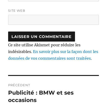
SITE WEB
Ce site utilise Akismet pour réduire les
indésirables.
En savoir plus sur la façon dont les
données de vos commentaires sont traitées
.
Navigation
PRÉCÉDENT
de
Publicité : BMW et ses
Publication
précédente :
occasions
l’article