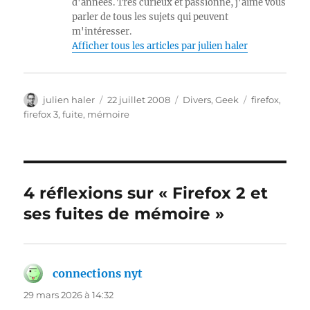
d'années. Très curieux et passionné, j'aime vous
parler de tous les sujets qui peuvent
m'intéresser.
Afficher tous les articles par julien haler
Auteur
Publié
Catégories
Étiquettes
julien haler
22 juillet 2008
Divers
,
Geek
firefox
,
le
firefox 3
,
fuite
,
mémoire
4 réflexions sur « Firefox 2 et
ses fuites de mémoire »
connections nyt
dit :
29 mars 2026 à 14:32