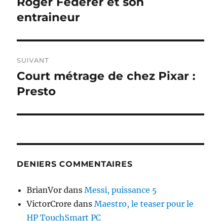
Roger Federer et son
Publication
précédente :
entraineur
l’article
SUIVANT
Court métrage de chez Pixar :
Publication
suivante :
Presto
DENIERS COMMENTAIRES
BrianVor
dans
Messi, puissance 5
VictorCrore
dans
Maestro, le teaser pour le
HP TouchSmart PC