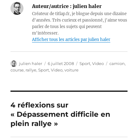
Auteur/autrice :
julien haler
Créateur de titlap.fr, je blogue depuis une dizaine
d'années. Très curieux et passionné, j'aime vous
parler de tous les sujets qui peuvent
m'intéresser.
Afficher tous les articles par julien haler
Auteur
Publié
Catégories
Étiquettes
julien haler
6 juillet 2008
Sport
,
Video
camion
,
le
course
,
rallye
,
Sport
,
Video
,
voiture
4 réflexions sur
« Dépassement difficile en
plein rallye »