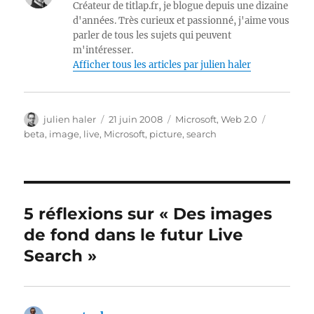
Créateur de titlap.fr, je blogue depuis une dizaine
d'années. Très curieux et passionné, j'aime vous
parler de tous les sujets qui peuvent
m'intéresser.
Afficher tous les articles par julien haler
Auteur
Publié
Catégories
Étiquette
julien haler
21 juin 2008
Microsoft
,
Web 2.0
le
beta
,
image
,
live
,
Microsoft
,
picture
,
search
5 réflexions sur « Des images
de fond dans le futur Live
Search »