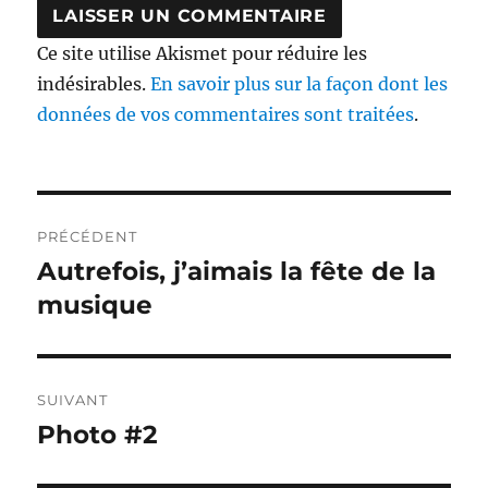
Ce site utilise Akismet pour réduire les
indésirables.
En savoir plus sur la façon dont les
données de vos commentaires sont traitées
.
Navigation
PRÉCÉDENT
de
Autrefois, j’aimais la fête de la
Publication
précédente :
musique
l’article
SUIVANT
Photo #2
Publication
suivante :