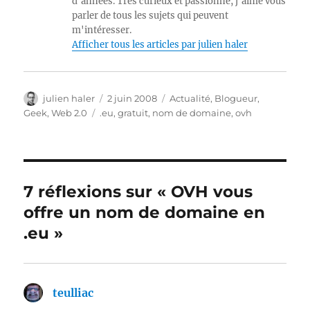
d'années. Très curieux et passionné, j'aime vous
parler de tous les sujets qui peuvent
m'intéresser.
Afficher tous les articles par julien haler
Auteur
Publié
Catégories
julien haler
2 juin 2008
Actualité
,
Blogueur
,
le
Étiquettes
Geek
,
Web 2.0
.eu
,
gratuit
,
nom de domaine
,
ovh
7 réflexions sur « OVH vous
offre un nom de domaine en
.eu »
teulliac
dit :