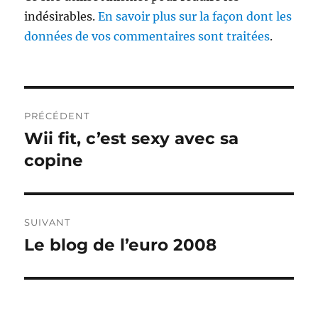
indésirables.
En savoir plus sur la façon dont les
données de vos commentaires sont traitées
.
Navigation
PRÉCÉDENT
de
Wii fit, c’est sexy avec sa
Publication
précédente :
copine
l’article
SUIVANT
Le blog de l’euro 2008
Publication
suivante :