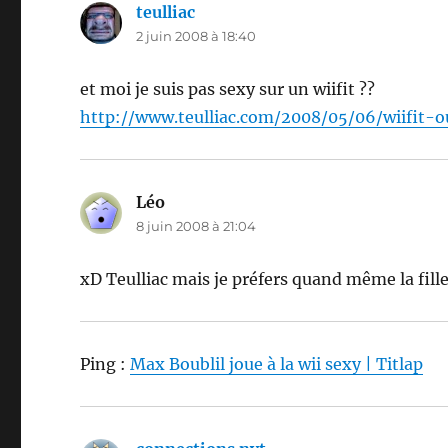
teulliac
dit :
2 juin 2008 à 18:40
et moi je suis pas sexy sur un wiifit ??
http://www.teulliac.com/2008/05/06/wiifi
Léo
dit :
8 juin 2008 à 21:04
xD Teulliac mais je préfers quand même la fille
Ping :
Max Boublil joue à la wii sexy | Titlap