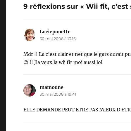
9 réflexions sur « Wii fit, c’es
Luciepouette
dit :
30 mai 2008 à 13:16
Mdr !! La c’est clair et net que le gars aurait
😉 !! Jla veux la wii fit moi aussi lol
mamoune
dit :
30 mai 2008 à 19:41
ELLE DEMANDE PEUT ETRE PAS MIEUX D ETR