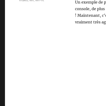
Video
,
wii
,
wii-fit
Un exemple de p
console, de plus
! Maintenant, c’
vraiment très ag