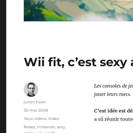
Wii fit, c’est sex
Les consoles de j
jouer leurs mecs.
Auteur
julien haler
Publié
30 mai 2008
C’est idée est d
le
Catégories
Jeux videos
,
Video
a sû réunir toute
Étiquettes
fesses
,
nintendo
,
sexy
,