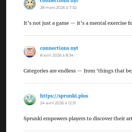
connections nyt
dit :
28 mars 2026 à 7:52
It’s not just a game — it’s a mental exercise fo
connections nyt
dit :
8 avril 2026 à 8:34
Categories are endless — from ‘things that begi
https://sprunki.plus
dit :
24 avril 2026 à 12:31
Sprunki empowers players to discover their arti