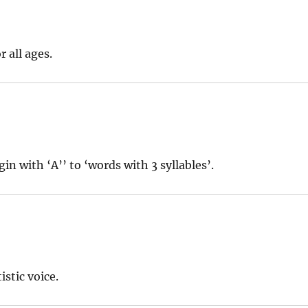
r all ages.
n with ‘A’’ to ‘words with 3 syllables’.
stic voice.