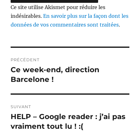
Ce site utilise Akismet pour réduire les
indésirables.
En savoir plus sur la façon dont les
données de vos commentaires sont traitées
.
Navigation
PRÉCÉDENT
de
Ce week-end, direction
Publication
précédente :
Barcelone !
l’article
SUIVANT
HELP – Google reader : j’ai pas
Publication
suivante :
vraiment tout lu ! :(