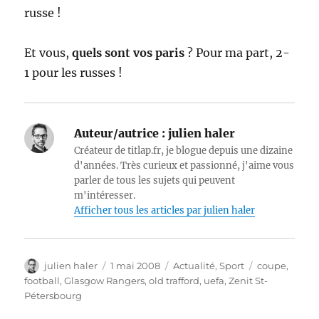
russe !
Et vous,
quels sont vos paris
? Pour ma part, 2-
1 pour les russes !
Auteur/autrice :
julien haler
Créateur de titlap.fr, je blogue depuis une dizaine
d'années. Très curieux et passionné, j'aime vous
parler de tous les sujets qui peuvent
m'intéresser.
Afficher tous les articles par julien haler
Auteur
Publié
Catégories
Étiquettes
julien haler
1 mai 2008
Actualité
,
Sport
coupe
,
le
football
,
Glasgow Rangers
,
old trafford
,
uefa
,
Zenit St-
Pétersbourg