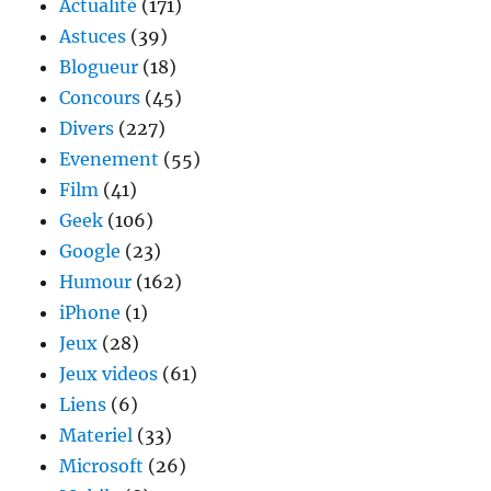
Actualité
(171)
Pétersbourg
Astuces
(39)
en
Blogueur
(18)
finale
de
Concours
(45)
l’UEFA
Divers
(227)
Evenement
(55)
Film
(41)
Geek
(106)
Google
(23)
Humour
(162)
iPhone
(1)
Jeux
(28)
Jeux videos
(61)
Liens
(6)
Materiel
(33)
Microsoft
(26)