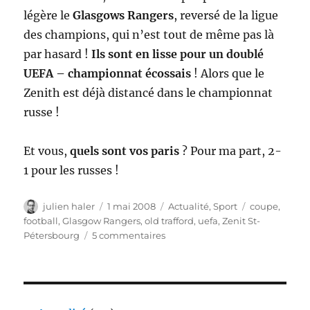
légère le
Glasgows Rangers
, reversé de la ligue
des champions, qui n’est tout de même pas là
par hasard !
Ils sont en lisse pour un doublé
UEFA – championnat écossais
! Alors que le
Zenith est déjà distancé dans le championnat
russe !
Et vous,
quels sont vos paris
? Pour ma part, 2-
1 pour les russes !
Auteur
Publié
Catégories
Étiquettes
julien haler
1 mai 2008
Actualité
,
Sport
coupe
,
le
football
,
Glasgow Rangers
,
old trafford
,
uefa
,
Zenit St-
sur
Pétersbourg
5 commentaires
Glasgow
Rangers
–
Zenit
St-