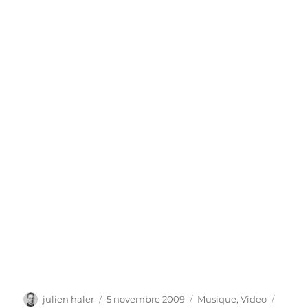
Auteur
Publié
Catégories
Étique
julien haler
5 novembre 2009
Musique
,
Video