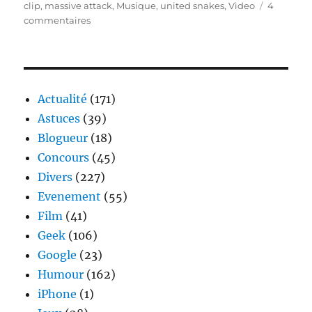
le
clip
,
massive attack
,
Musique
,
united snakes
,
Video
4
sur
commentaires
Massive
Attack
–
united
snakes
Actualité
(171)
Astuces
(39)
Blogueur
(18)
Concours
(45)
Divers
(227)
Evenement
(55)
Film
(41)
Geek
(106)
Google
(23)
Humour
(162)
iPhone
(1)