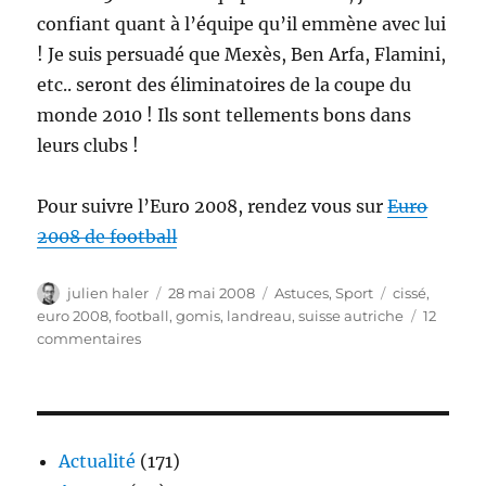
confiant quant à l’équipe qu’il emmène avec lui
! Je suis persuadé que Mexès, Ben Arfa, Flamini,
etc.. seront des éliminatoires de la coupe du
monde 2010 ! Ils sont tellements bons dans
leurs clubs !
Pour suivre l’Euro 2008, rendez vous sur
Euro
2008 de football
Auteur
Publié
Catégories
Étiquettes
julien haler
28 mai 2008
Astuces
,
Sport
cissé
,
le
euro 2008
,
football
,
gomis
,
landreau
,
suisse autriche
12
sur
commentaires
Euro
2008
:
liste
officielle
Actualité
(171)
des