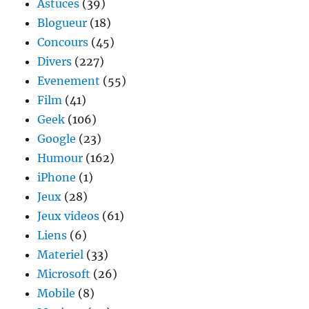
Astuces
(39)
23
Blogueur
(18)
de
léquipe
Concours
(45)
de
Divers
(227)
France
Evenement
(55)
Film
(41)
Geek
(106)
Google
(23)
Humour
(162)
iPhone
(1)
Jeux
(28)
Jeux videos
(61)
Liens
(6)
Materiel
(33)
Microsoft
(26)
Mobile
(8)