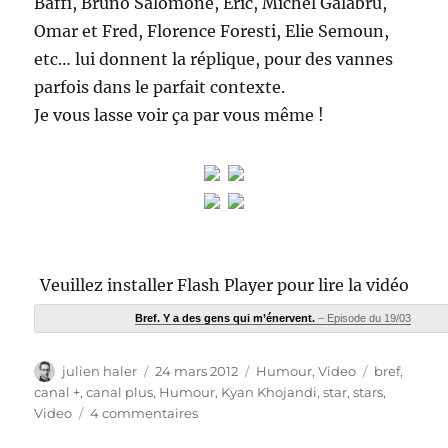
Baffi, Bruno Salomone, Eric, Michel Galabru,
Omar et Fred, Florence Foresti, Elie Semoun,
etc… lui donnent la réplique, pour des vannes
parfois dans le parfait contexte.
Je vous lasse voir ça par vous même !
Veuillez installer Flash Player pour lire la vidéo
Bref. Y a des gens qui m’énervent.
– Episode du 19/03
Auteur
Publié
Catégories
Étiquettes
julien haler
24 mars 2012
Humour
,
Video
bref
,
le
canal +
,
canal plus
,
Humour
,
Kyan Khojandi
,
star
,
stars
,
sur
Video
4 commentaires
Bref