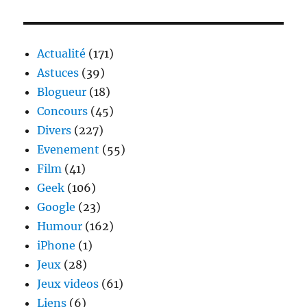
–
l’épisode
avec
plein
Actualité
(171)
de
Astuces
(39)
stars
Blogueur
(18)
Concours
(45)
Divers
(227)
Evenement
(55)
Film
(41)
Geek
(106)
Google
(23)
Humour
(162)
iPhone
(1)
Jeux
(28)
Jeux videos
(61)
Liens
(6)