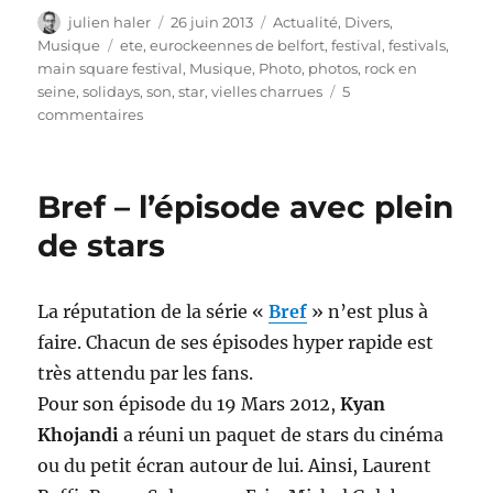
Auteur
Publié
Catégories
julien haler
26 juin 2013
Actualité
,
Divers
,
le
Étiquettes
Musique
ete
,
eurockeennes de belfort
,
festival
,
festivals
,
main square festival
,
Musique
,
Photo
,
photos
,
rock en
seine
,
solidays
,
son
,
star
,
vielles charrues
5
sur
commentaires
Un
été
et
Bref – l’épisode avec plein
des
festivals
de stars
La réputation de la série «
Bref
» n’est plus à
faire. Chacun de ses épisodes hyper rapide est
très attendu par les fans.
Pour son épisode du 19 Mars 2012,
Kyan
Khojandi
a réuni un paquet de stars du cinéma
ou du petit écran autour de lui. Ainsi, Laurent