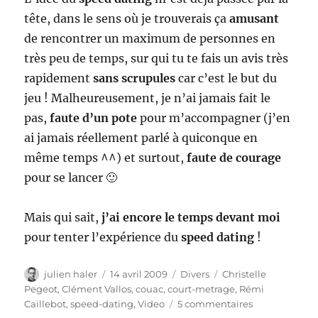
tête, dans le sens où je trouverais ça
amusant
de rencontrer un maximum de personnes en
très peu de temps, sur qui tu te fais un avis très
rapidement
sans scrupules
car c’est le but du
jeu ! Malheureusement, je n’ai jamais fait le
pas,
faute d’un pote
pour m’accompagner (j’en
ai jamais réellement parlé à quiconque en
même temps ^^) et surtout,
faute de courage
pour se lancer 🙂
Mais qui sait,
j’ai encore le temps devant moi
pour tenter l’expérience du
speed dating
!
Auteur
Publié
Catégories
Étiquettes
julien haler
14 avril 2009
Divers
Christelle
le
Pegeot
,
Clément Vallos
,
couac
,
court-metrage
,
Rémi
sur
Caillebot
,
speed-dating
,
Video
5 commentaires