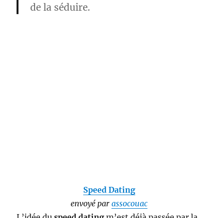
de la séduire.
Speed Dating
envoyé par
assocouac
L’idée du
speed dating
m’est déjà passée par la