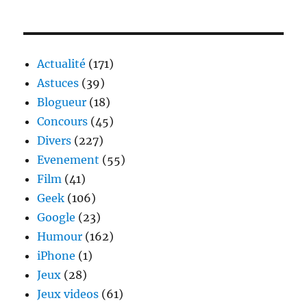
Speed
dating
–
court
metrage
Actualité
(171)
Astuces
(39)
Blogueur
(18)
Concours
(45)
Divers
(227)
Evenement
(55)
Film
(41)
Geek
(106)
Google
(23)
Humour
(162)
iPhone
(1)
Jeux
(28)
Jeux videos
(61)