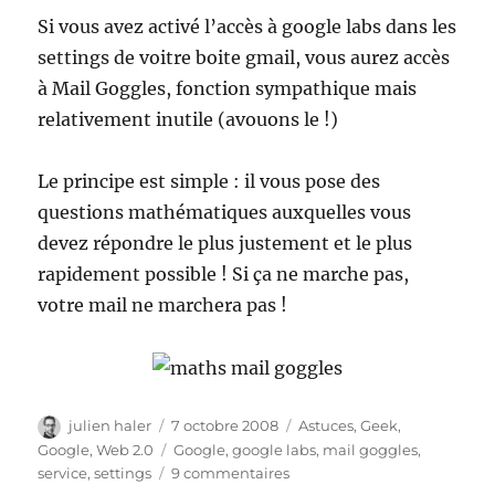
Si vous avez activé l’accès à google labs dans les
settings de voitre boite gmail, vous aurez accès
à Mail Goggles, fonction sympathique mais
relativement inutile (avouons le !)
Le principe est simple : il vous pose des
questions mathématiques auxquelles vous
devez répondre le plus justement et le plus
rapidement possible ! Si ça ne marche pas,
votre mail ne marchera pas !
Auteur
Publié
Catégories
julien haler
7 octobre 2008
Astuces
,
Geek
,
le
Étiquettes
Google
,
Web 2.0
Google
,
google labs
,
mail goggles
,
sur
service
,
settings
9 commentaires
Mail