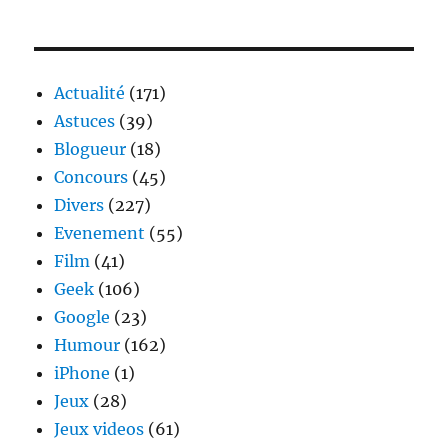
Goggles
pour
Gmail
:
Actualité
(171)
envoyer
Astuces
(39)
sereinement
Blogueur
(18)
ses
mails
Concours
(45)
Divers
(227)
Evenement
(55)
Film
(41)
Geek
(106)
Google
(23)
Humour
(162)
iPhone
(1)
Jeux
(28)
Jeux videos
(61)