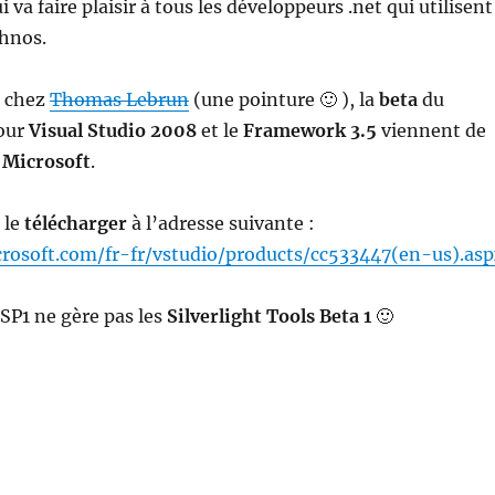
ui va faire plaisir à tous les développeurs .net qui utilisent
chnos.
u chez
Thomas Lebrun
(une pointure 🙂 ), la
beta
du
our
Visual Studio 2008
et le
Framework 3.5
viennent de
e
Microsoft
.
e le
télécharger
à l’adresse suivante :
rosoft.com/fr-fr/vstudio/products/cc533447(en-us).as
 SP1 ne gère pas les
Silverlight Tools Beta
1
🙂