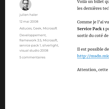
Voilà un billet q
les dernières te
Auteur
julien haler
Publié
12 mai 2008
Comme je l’ai v
le
Catégories
Astuces
,
Geek
,
Microsoft
Service Pack 1
p
Étiquettes
Developpement
,
sortir du coté d
framework 3.5
,
Microsoft
,
service pack 1
,
silverlight
,
Il est possible d
visual studio 2008
http://msdn.mic
sur
5 commentaires
Sortie
de
Attention, cette
la
beta
du
SP1
pour
Visual
Studio
2008