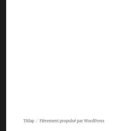
et
le
Framework
3.5
Titlap
Fièrement propulsé par WordPress