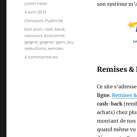
Auteur
julien haler
son système m’a
Publié
4 avril 2013
le
Catégories
Concours
,
Publicité
Étiquettes
bon plan
,
cash-back
,
concours
,
économie
,
gagné
,
gagner
,
gain
,
jeu
,
reductions
,
remises
sur
4 commentaires
[Concours]
Remises & R
Remises
et
reductions
Ce site s’adress
ligne
.
Remises &
cash-back
(remb
achats) chez pl
montant de nos a
quand même vu j