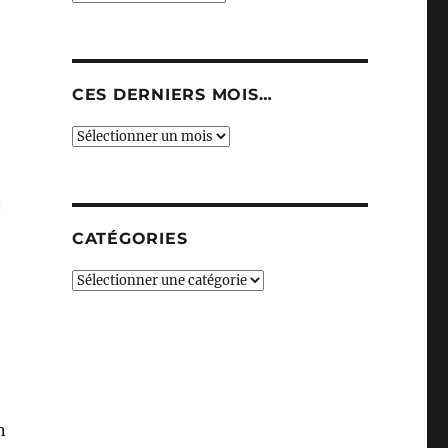
CES DERNIERS MOIS…
Ces
derniers
mois…
CATÉGORIES
Catégories
n