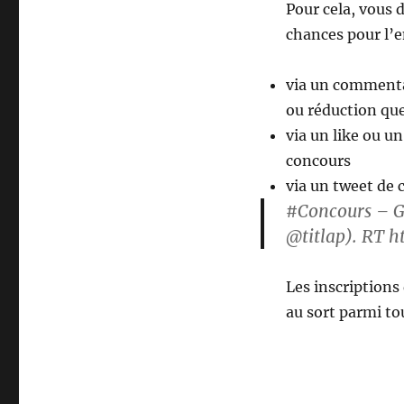
Pour cela, vous 
chances pour l’
via un commentai
ou réduction que
via un like ou u
concours
via un tweet de 
#Concours – Ga
@titlap). RT h
Les inscriptions 
au sort parmi tou