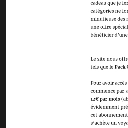
cadeau que je fe
catégories ne fo
minutieuse des m
une offre spécia
bénéficier d’une
Le site nous offr
tels que le
Pack 
Pour avoir accès 
commence par
3
12€ par mois
(ab
évidemment préfé
cet abonnement m
s’achète un voyag