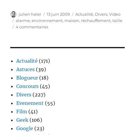
Auteur
Publié
Catégories
julien haler
13 juin 2009
Actualité
,
Divers
,
Video
le
Étiquettes
alarme
,
environnement
,
maison
,
réchauffement
,
taille
sur
4 commentaires
Il
vaut
mieux
un
petit
Actualité
(171)
chez
Astuces
(39)
soit..
Blogueur
(18)
enfin
bon..
Concours
(45)
Divers
(227)
Evenement
(55)
Film
(41)
Geek
(106)
Google
(23)