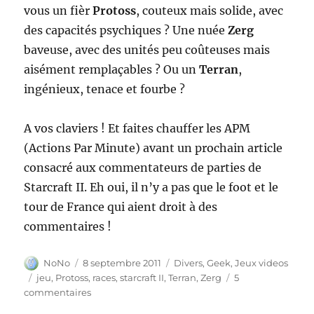
vous un fièr
Protoss
, couteux mais solide, avec
des capacités psychiques ? Une nuée
Zerg
baveuse, avec des unités peu coûteuses mais
aisément remplaçables ? Ou un
Terran
,
ingénieux, tenace et fourbe ?
A vos claviers ! Et faites chauffer les APM
(Actions Par Minute) avant un prochain article
consacré aux commentateurs de parties de
Starcraft II. Eh oui, il n’y a pas que le foot et le
tour de France qui aient droit à des
commentaires !
Auteur
Publié
Catégories
NoNo
8 septembre 2011
Divers
,
Geek
,
Jeux videos
le
Étiquettes
jeu
,
Protoss
,
races
,
starcraft II
,
Terran
,
Zerg
5
sur
commentaires
Stacraft