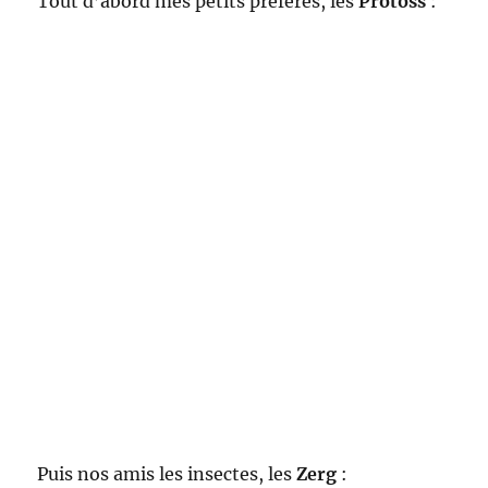
Tout d’abord mes petits préférés, les
Protoss
:
Puis nos amis les insectes, les
Zerg
: