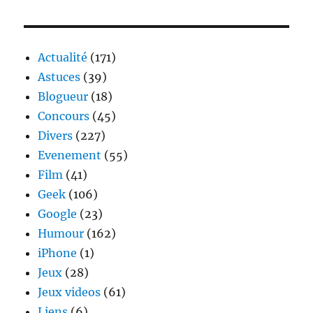
II
:
Présentation
des
Actualité
(171)
trois
Astuces
(39)
races
Blogueur
(18)
Concours
(45)
Divers
(227)
Evenement
(55)
Film
(41)
Geek
(106)
Google
(23)
Humour
(162)
iPhone
(1)
Jeux
(28)
Jeux videos
(61)
Liens
(6)