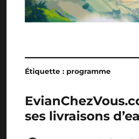
Étiquette :
programme
EvianChezVous.c
ses livraisons d’e