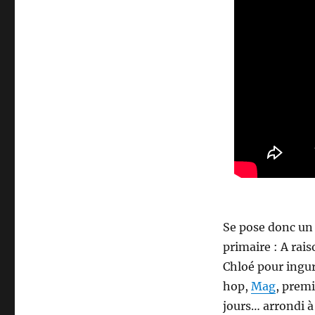
Se pose donc un
primaire : A rai
Chloé pour ingurg
hop,
Mag
, premi
jours… arrondi à 