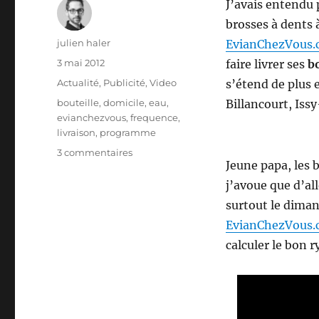
J’avais entendu 
brosses à dents 
Auteur
julien haler
EvianChezVous
Publié
3 mai 2012
faire livrer ses
bo
le
Catégories
Actualité
,
Publicité
,
Video
s’étend de plus 
Étiquettes
bouteille
,
domicile
,
eau
,
Billancourt, Iss
evianchezvous
,
frequence
,
livraison
,
programme
sur
3 commentaires
Jeune papa, les b
EvianChezVous.com
pour
j’avoue que d’all
programmer
surtout le diman
ses
EvianChezVous
livraisons
d’eau
calculer le bon 