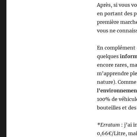
Après, si vous v
en portant des pa
première marche 
vous ne connais
En complément
quelques
inform
encore rares, ma
m’apprendre plei
nature). Comme 
l’environnemen
100% de véhicules
bouteilles et de
*Erratum
: j’ai 
0,66€/Litre, mais