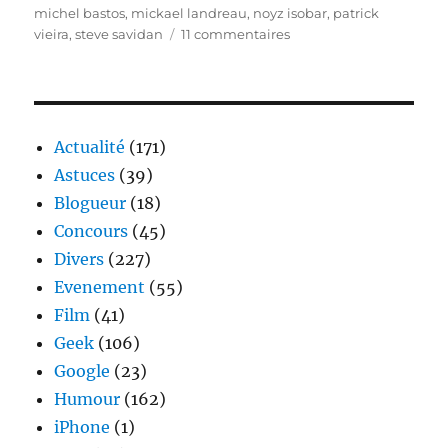
michel bastos
,
mickael landreau
,
noyz isobar
,
patrick
sur
vieira
,
steve savidan
11 commentaires
Journée
privilège
adidas
et
France
Actualité
(171)
–
Astuces
(39)
Lituanie
Blogueur
(18)
Concours
(45)
Divers
(227)
Evenement
(55)
Film
(41)
Geek
(106)
Google
(23)
Humour
(162)
iPhone
(1)