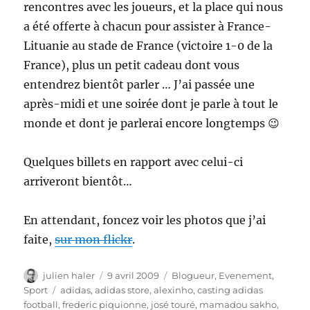
rencontres avec les joueurs, et la place qui nous
a été offerte à chacun pour assister à France-
Lituanie au stade de France (victoire 1-0 de la
France), plus un petit cadeau dont vous
entendrez bientôt parler … J’ai passée une
après-midi et une soirée dont je parle à tout le
monde et dont je parlerai encore longtemps 😉
Quelques billets en rapport avec celui-ci
arriveront bientôt…
En attendant, foncez voir les photos que j’ai
faite,
sur mon flickr
.
Auteur
Publié
Catégories
julien haler
9 avril 2009
Blogueur
,
Evenement
,
le
Étiquettes
Sport
adidas
,
adidas store
,
alexinho
,
casting adidas
football
,
frederic piquionne
,
josé touré
,
mamadou sakho
,