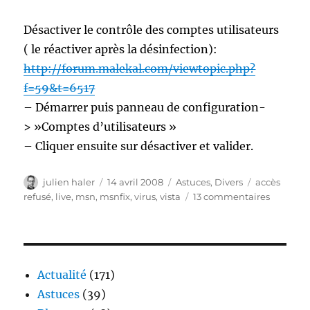
Désactiver le contrôle des comptes utilisateurs
( le réactiver après la désinfection):
http://forum.malekal.com/viewtopic.php?
f=59&t=6517
– Démarrer puis panneau de configuration-
> »Comptes d’utilisateurs »
– Cliquer ensuite sur désactiver et valider.
Auteur
Publié
Catégories
Étiquettes
julien haler
14 avril 2008
Astuces
,
Divers
accès
le
sur
refusé
,
live
,
msn
,
msnfix
,
virus
,
vista
13 commentaires
Virus
MSN
:
t’es
très
Actualité
(171)
jolie
Astuces
(39)
sur