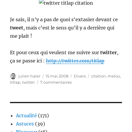
Je sais, il n’y a pas de quoi s’extasier devant ce
tweet
, mais c’est le sens qu’il y a derrière qui
me plait !
Et pour ceux qui veulent me suivre sur
twitter
,
ça se passe ici :
http://twitter.com/titlap
Auteur
Publié
Catégories
Étiquettes
julien haler
15 mai 2008
Divers
citation
,
melou
,
le
sur
titlap
,
twitter
7 commentaires
Un
tweet
dont
je
suis
Actualité
(171)
fier
Astuces
(39)