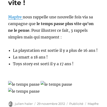
vite !
Mapfre
nous rappelle une nouvelle fois via sa
campagne que
le temps passe plus vite qu’on
ne le pense
. Pour illustrer ce fait, 3 rappels
simples mais qui marquent :
La playstation est sortie il y a plus de 16 ans !
La smart a 18 ans !
Toys story est sorti il y a 17 ans !
Auteur
Publié
Catégories
Étiquettes
julien haler
29 novembre 2012
Publicité
Mapfre