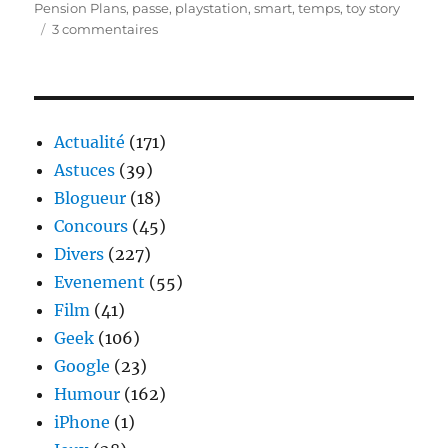
le
Pension Plans
,
passe
,
playstation
,
smart
,
temps
,
toy story
sur
3 commentaires
Mapfre
–
Le
temps
passe
Actualité
(171)
vite
Astuces
(39)
!
Blogueur
(18)
Concours
(45)
Divers
(227)
Evenement
(55)
Film
(41)
Geek
(106)
Google
(23)
Humour
(162)
iPhone
(1)